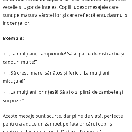
veselie și ușor de înțeles. Copiii iubesc mesajele care
sunt pe măsura vârstei lor și care reflectă entuziasmul și
inocența lor.
Exemple:
„La mulți ani, campionule! Să ai parte de distracție și
cadouri multe!”
„Să crești mare, sănătos și fericit! La mulți ani,
micuțule!”
„La mulți ani, prințesă! Să ai o zi plină de zâmbete și
surprize!”
Aceste mesaje sunt scurte, dar pline de viață, perfecte
pentru a aduce un zâmbet pe fața oricărui copil și
pentru a-i face ziua specială și mai frumoasă.