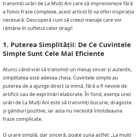
transmiți urări de La Mulți Ani care să impresioneze fără
a folosi fraze complexe, acest articol îți va oferi inspirația
necesară. Descoperă cum să creezi mesaje care vor
rămâne în sufletul celor dragi!
1.
Puterea Simplității: De Ce Cuvintele
Simple Sunt Cele Mai Eficiente
Atunci când vrei să transmiți un mesaj sincer și autentic,
simplitatea este adesea cheia. Cuvintele simple au
puterea de a ajunge direct la inimă, fără a fi nevoie de
artificii sau de exprimări elaborate. În fond, esența unei
urări de La Mulți Ani este să transmiți bucurie, dragoste
și gânduri pozitive, iar asta nu necesită întotdeauna
fraze complicate.
O urare simplă, dar sinceră, poate suna astfel: „La mulți