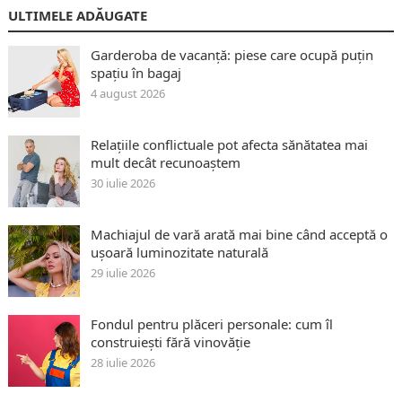
ULTIMELE ADĂUGATE
Garderoba de vacanță: piese care ocupă puțin
spațiu în bagaj
4 august 2026
Relațiile conflictuale pot afecta sănătatea mai
mult decât recunoaștem
30 iulie 2026
Machiajul de vară arată mai bine când acceptă o
ușoară luminozitate naturală
29 iulie 2026
Fondul pentru plăceri personale: cum îl
construiești fără vinovăție
28 iulie 2026