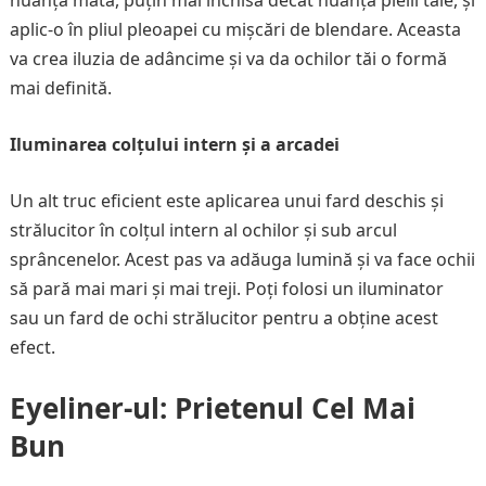
nuanță mată, puțin mai închisă decât nuanța pielii tale, și
aplic-o în pliul pleoapei cu mișcări de blendare. Aceasta
va crea iluzia de adâncime și va da ochilor tăi o formă
mai definită.
Iluminarea colțului intern și a arcadei
Un alt truc eficient este aplicarea unui fard deschis și
strălucitor în colțul intern al ochilor și sub arcul
sprâncenelor. Acest pas va adăuga lumină și va face ochii
să pară mai mari și mai treji. Poți folosi un iluminator
sau un fard de ochi strălucitor pentru a obține acest
efect.
Eyeliner-ul: Prietenul Cel Mai
Bun