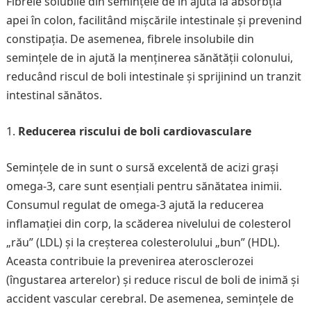
Fibrele solubile din semințele de in ajută la absorbția
apei în colon, facilitând mișcările intestinale și prevenind
constipația. De asemenea, fibrele insolubile din
semințele de in ajută la menținerea sănătății colonului,
reducând riscul de boli intestinale și sprijinind un tranzit
intestinal sănătos.
Reducerea riscului de boli cardiovasculare
Semințele de in sunt o sursă excelentă de acizi grași
omega-3, care sunt esențiali pentru sănătatea inimii.
Consumul regulat de omega-3 ajută la reducerea
inflamației din corp, la scăderea nivelului de colesterol
„rău” (LDL) și la creșterea colesterolului „bun” (HDL).
Aceasta contribuie la prevenirea aterosclerozei
(îngustarea arterelor) și reduce riscul de boli de inimă și
accident vascular cerebral. De asemenea, semințele de