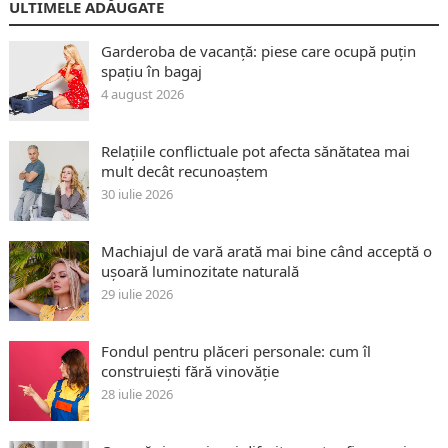
ULTIMELE ADĂUGATE
Garderoba de vacanță: piese care ocupă puțin
spațiu în bagaj
4 august 2026
Relațiile conflictuale pot afecta sănătatea mai
mult decât recunoaștem
30 iulie 2026
Machiajul de vară arată mai bine când acceptă o
ușoară luminozitate naturală
29 iulie 2026
Fondul pentru plăceri personale: cum îl
construiești fără vinovăție
28 iulie 2026