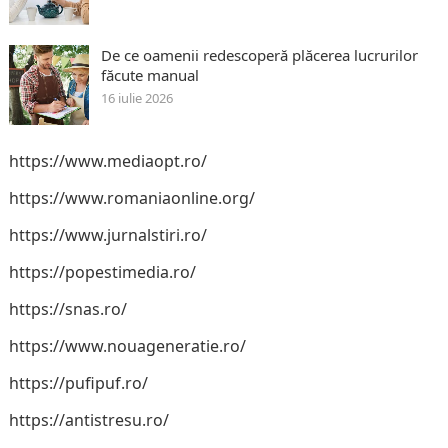
De ce oamenii redescoperă plăcerea lucrurilor
făcute manual
16 iulie 2026
https://www.mediaopt.ro/
https://www.romaniaonline.org/
https://www.jurnalstiri.ro/
https://popestimedia.ro/
https://snas.ro/
https://www.nouageneratie.ro/
https://pufipuf.ro/
https://antistresu.ro/