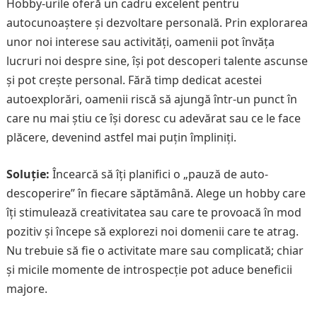
Hobby-urile oferă un cadru excelent pentru
autocunoaștere și dezvoltare personală. Prin explorarea
unor noi interese sau activități, oamenii pot învăța
lucruri noi despre sine, își pot descoperi talente ascunse
și pot crește personal. Fără timp dedicat acestei
autoexplorări, oamenii riscă să ajungă într-un punct în
care nu mai știu ce își doresc cu adevărat sau ce le face
plăcere, devenind astfel mai puțin împliniți.
Soluție:
Încearcă să îți planifici o „pauză de auto-
descoperire” în fiecare săptămână. Alege un hobby care
îți stimulează creativitatea sau care te provoacă în mod
pozitiv și începe să explorezi noi domenii care te atrag.
Nu trebuie să fie o activitate mare sau complicată; chiar
și micile momente de introspecție pot aduce beneficii
majore.