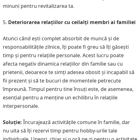
minuni pentru revitalizarea ta.
Deteriorarea relațiilor cu ceilalți membri ai familiei
Atunci când ești complet absorbit de muncă și de
responsabilitățile zilnice, îți poate fi greu să îți găsești
timp și pentru relațiile personale. Acest lucru poate
afecta negativ dinamica relațiilor din familie sau cu
prietenii, deoarece te simți adesea obosit și incapabil să
fii prezent și să te bucuri de momentele petrecute
împreună. Timpul pentru tine însuți este, de asemenea,
esențial pentru a menține un echilibru în relațiile
interpersonale.
Soluție:
Încurajează activitățile comune în familie, dar
nu uita să îți rezervi timp pentru hobby-urile tale
individuale. Uneori, chiar și o oră pe zi pentru o activitate