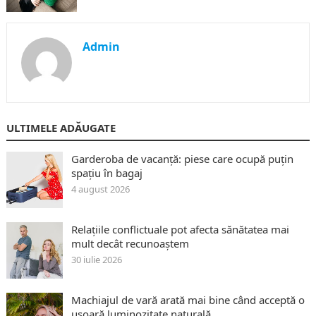
Admin
ULTIMELE ADĂUGATE
Garderoba de vacanță: piese care ocupă puțin
spațiu în bagaj
4 august 2026
Relațiile conflictuale pot afecta sănătatea mai
mult decât recunoaștem
30 iulie 2026
Machiajul de vară arată mai bine când acceptă o
ușoară luminozitate naturală