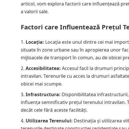
articol, vom explora factorii care influențează preț
a valorii sale.
Factori care Influentează Prețul Te
Locația:
Locația este unul dintre cei mai importa
situate în zone urbane sau în apropierea unor facil
mijloacele de transport în comun, au de obicei pr
Accesibilitatea:
Accesul facil la drumuri princi
intravilan. Terenurile cu acces la drumuri asfaltate ș
obicei mai scumpe.
Infrastructura:
Disponibilitatea infrastructurii,
influența semnificativ prețul terenului intravilan.
decât cele fără aceste facilități.
Utilizarea Terenului:
Destinația și utilizarea vi
terenurile destinate construcției rezidențiale sau 