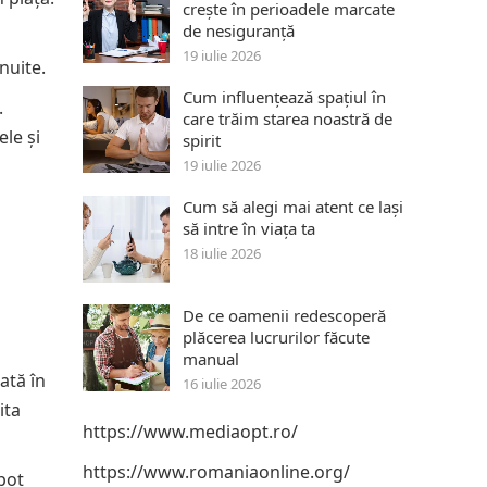
crește în perioadele marcate
de nesiguranță
19 iulie 2026
nuite.
Cum influențează spațiul în
.
care trăim starea noastră de
ele și
spirit
19 iulie 2026
Cum să alegi mai atent ce lași
să intre în viața ta
18 iulie 2026
De ce oamenii redescoperă
plăcerea lucrurilor făcute
manual
ată în
16 iulie 2026
ita
https://www.mediaopt.ro/
https://www.romaniaonline.org/
 pot