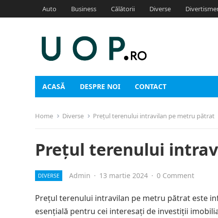
Auto
Business
Călătorii
Diverse
Divertisme
ACASĂ
DESPRE NOI
CONTACT
Home
Diverse
Prețul terenului intravilan pe metru pătrat
Prețul terenului intra
Admin
·
13 martie 2024
·
0 Comment
DIVERSE
Prețul terenului intravilan pe metru pătrat este in
esențială pentru cei interesați de investiții imobi