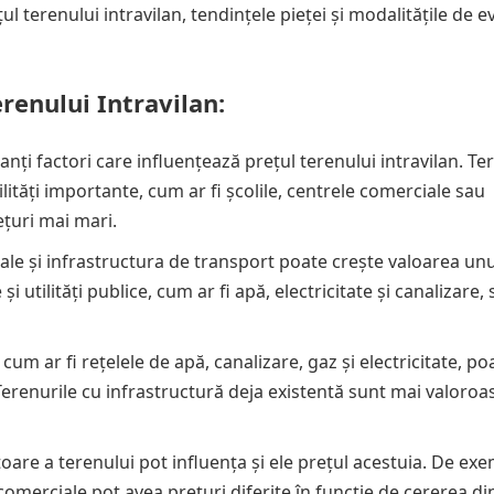
ul terenului intravilan, tendințele pieței și modalitățile de e
renului Intravilan:
nți factori care influențează prețul terenului intravilan. Te
ități importante, cum ar fi școlile, centrele comerciale sau
ețuri mai mari.
pale și infrastructura de transport poate crește valoarea unu
i utilități publice, cum ar fi apă, electricitate și canalizare,
 cum ar fi rețelele de apă, canalizare, gaz și electricitate, po
 Terenurile cu infrastructură deja existentă sunt mai valoroa
itoare a terenului pot influența și ele prețul acestuia. De ex
comerciale pot avea prețuri diferite în funcție de cererea din