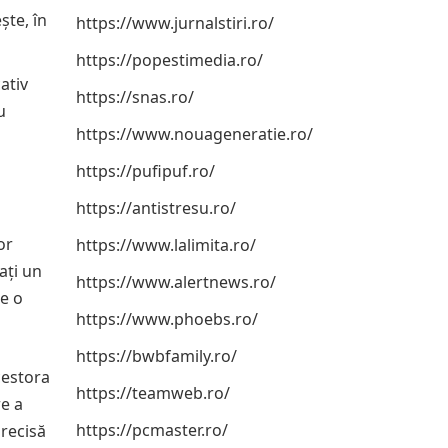
ște, în
https://www.jurnalstiri.ro/
https://popestimedia.ro/
ativ
https://snas.ro/
u
https://www.nouageneratie.ro/
https://pufipuf.ro/
https://antistresu.ro/
or
https://www.lalimita.ro/
ați un
https://www.alertnews.ro/
re o
https://www.phoebs.ro/
https://bwbfamily.ro/
cestora
https://teamweb.ro/
re a
https://pcmaster.ro/
precisă