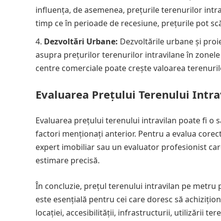
influența, de asemenea, prețurile terenurilor intr
timp ce în perioade de recesiune, prețurile pot s
Dezvoltări Urbane:
Dezvoltările urbane și proi
asupra prețurilor terenurilor intravilane în zonel
centre comerciale poate crește valoarea terenurilo
Evaluarea Prețului Terenului Intra
Evaluarea prețului terenului intravilan poate fi o 
factori menționați anterior. Pentru a evalua corec
expert imobiliar sau un evaluator profesionist care
estimare precisă.
În concluzie, prețul terenului intravilan pe metru p
este esențială pentru cei care doresc să achizițion
locației, accesibilității, infrastructurii, utilizării 