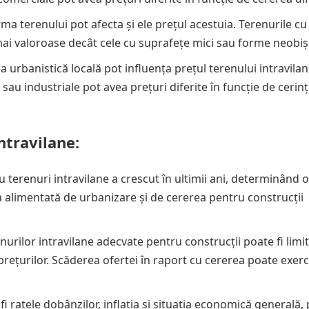
ma terenului pot afecta și ele prețul acestuia. Terenurile cu
ai valoroase decât cele cu suprafețe mici sau forme neobiș
 urbanistică locală pot influența prețul terenului intravilan
sau industriale pot avea prețuri diferite în funcție de cerinț
ntravilane:
 terenuri intravilane a crescut în ultimii ani, determinând o
a alimentată de urbanizare și de cererea pentru construcții
nurilor intravilane adecvate pentru construcții poate fi limit
rețurilor. Scăderea ofertei în raport cu cererea poate exerc
i ratele dobânzilor, inflația și situația economică generală,