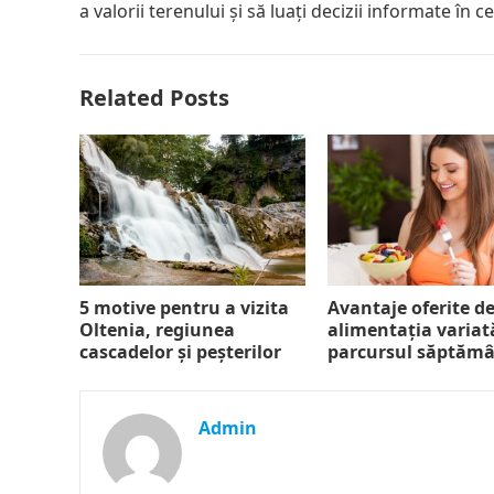
a valorii terenului și să luați decizii informate în c
Related Posts
5 motive pentru a vizita
Avantaje oferite d
Oltenia, regiunea
alimentația variat
cascadelor și peșterilor
parcursul săptămâ
Admin