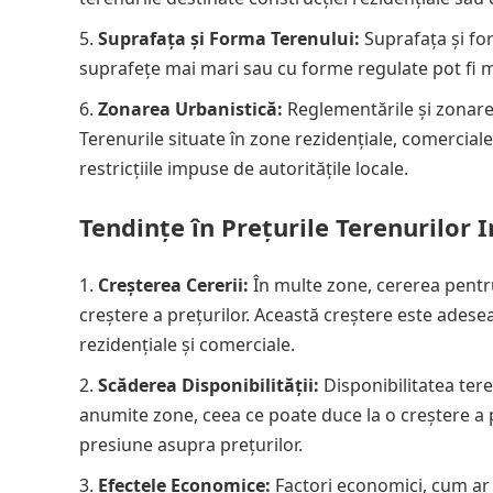
Suprafața și Forma Terenului:
Suprafața și for
suprafețe mai mari sau cu forme regulate pot fi m
Zonarea Urbanistică:
Reglementările și zonarea
Terenurile situate în zone rezidențiale, comerciale 
restricțiile impuse de autoritățile locale.
Tendințe în Prețurile Terenurilor I
Creșterea Cererii:
În multe zone, cererea pentru
creștere a prețurilor. Această creștere este adese
rezidențiale și comerciale.
Scăderea Disponibilității:
Disponibilitatea tere
anumite zone, ceea ce poate duce la o creștere a p
presiune asupra prețurilor.
Efectele Economice:
Factori economici, cum ar f