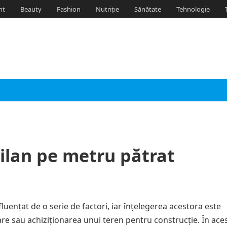
nt
Beauty
Fashion
Nutriție
Sănătate
Tehnologie
vilan pe metru pătrat
fluențat de o serie de factori, iar înțelegerea acestora este
liare sau achiziționarea unui teren pentru construcție. În ace