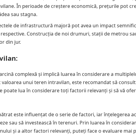
avilane. În perioade de creștere economică, prețurile pot cre
cădea sau stagna.
ectele de infrastructură majoră pot avea un impact semnific
e respective. Construcția de noi drumuri, stații de metrou sa
r din jur.
vilan:
sarcină complexă și implică luarea în considerare a multiplel
t valoarea unui teren intravilan, este recomandat să consult
 poate lua în considerare toți factorii relevanți și să vă ofe
ătrat este influențat de o serie de factori, iar înțelegerea a
eze sau să investească în terenuri. Prin luarea în considera
terenului și a altor factori relevanți, puteți face o evaluare mai 