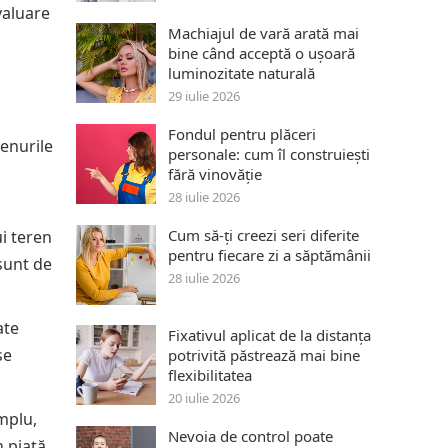
valuare
Machiajul de vară arată mai
bine când acceptă o ușoară
luminozitate naturală
29 iulie 2026
Fondul pentru plăceri
renurile
personale: cum îl construiești
fără vinovăție
28 iulie 2026
Cum să-ți creezi seri diferite
i teren
pentru fiecare zi a săptămânii
 sunt de
28 iulie 2026
ate
Fixativul aplicat de la distanța
se
potrivită păstrează mai bine
flexibilitatea
20 iulie 2026
emplu,
Nevoia de control poate
 piață.