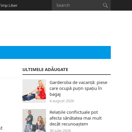
Timp Liber
ULTIMELE ADĂUGATE
Garderoba de vacanță: piese
care ocupă puțin spațiu în
bagaj
4 august 2026
Relațiile conflictuale pot
afecta sănătatea mai mult
decât recunoaștem
st
30 iulie 2026