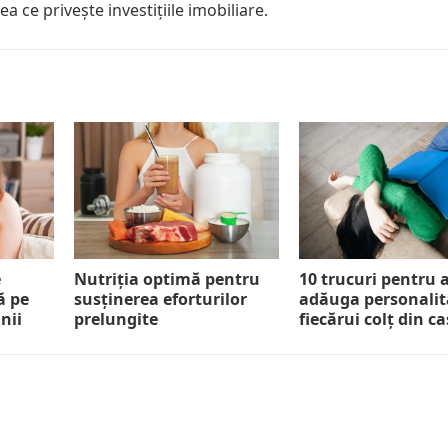
eea ce privește investițiile imobiliare.
e
Nutriția optimă pentru
10 trucuri pentru 
ă pe
susținerea eforturilor
adăuga personalit
nii
prelungite
fiecărui colț din ca