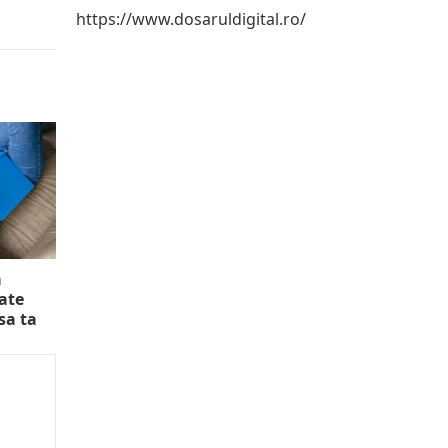
https://www.dosaruldigital.ro/
a
ate
sa ta