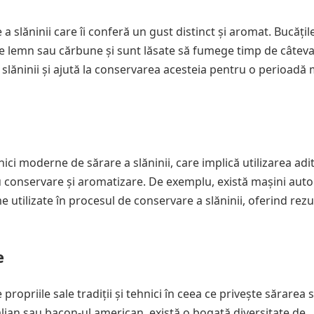
 slăninii care îi conferă un gust distinct și aromat. Bucățil
e lemn sau cărbune și sunt lăsate să fumege timp de câteva
slăninii și ajută la conservarea acesteia pentru o perioadă 
nici moderne de sărare a slăninii, care implică utilizarea adit
ru conservare și aromatizare. De exemplu, există mașini aut
 utilizate în procesul de conservare a slăninii, oferind rezu
e
ropriile sale tradiții și tehnici în ceea ce privește sărarea sl
alian sau bacon-ul american, există o bogată diversitate de