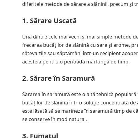
diferitele metode de sărare a slăninii, precum și tr
1. Sărare Uscată
Una dintre cele mai vechi și mai simple metode de
frecarea bucăților de slănină cu sare și arome, pr
câteva zile sau săptămâni într-un recipient acoper
acesteia pentru o perioadă mai lungă de timp.
2. Sărare în Saramură
Sărarea în saramură este o altă tehnică populară
bucăților de slănină într-o soluție concentrată d
este lăsată să se marineze în saramură timp de c
se conserve în mod natural.
3. Fumatul