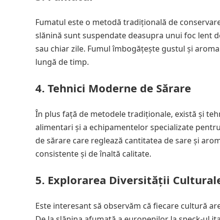
Fumatul este o metodă tradițională de conservare a
slănină sunt suspendate deasupra unui foc lent d
sau chiar zile. Fumul îmbogățește gustul și aroma 
lungă de timp.
4. Tehnici Moderne de Sărare
În plus față de metodele tradiționale, există și teh
alimentari și a echipamentelor specializate pent
de sărare care reglează cantitatea de sare și arome
consistente și de înaltă calitate.
5. Explorarea Diversității Cultural
Este interesant să observăm că fiecare cultură are p
De la slănina afumată a europenilor la speck-ul it