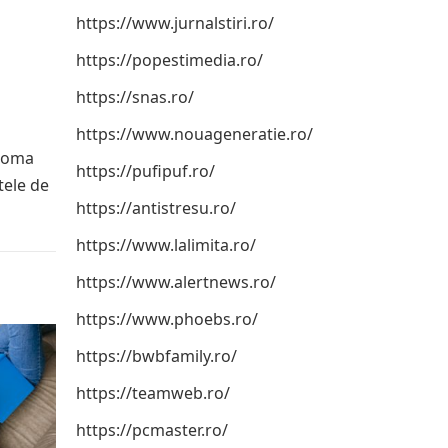
https://www.jurnalstiri.ro/
https://popestimedia.ro/
https://snas.ro/
https://www.nouageneratie.ro/
aroma
https://pufipuf.ro/
tele de
https://antistresu.ro/
https://www.lalimita.ro/
https://www.alertnews.ro/
https://www.phoebs.ro/
https://bwbfamily.ro/
https://teamweb.ro/
https://pcmaster.ro/