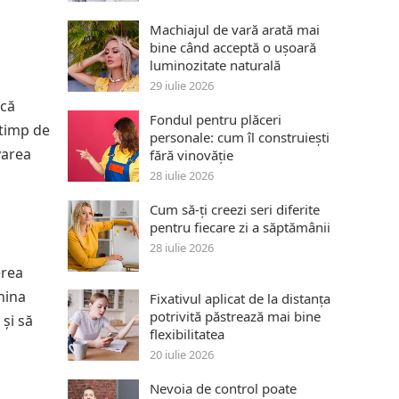
Machiajul de vară arată mai
bine când acceptă o ușoară
luminozitate naturală
29 iulie 2026
ică
Fondul pentru plăceri
 timp de
personale: cum îl construiești
varea
fără vinovăție
28 iulie 2026
Cum să-ți creezi seri diferite
pentru fiecare zi a săptămânii
28 iulie 2026
erea
nina
Fixativul aplicat de la distanța
potrivită păstrează mai bine
și să
flexibilitatea
20 iulie 2026
Nevoia de control poate