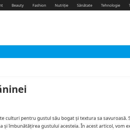
nt
Beauty
Fashion
Nutriție
Sănătate
Tehnologie
ăninei
lte culturi pentru gustul său bogat și textura sa savuroasă.
a și îmbunătățirea gustului acesteia. În acest articol, vom e