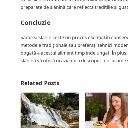
preparate de slănină care reflectă tradițiile și gust
Concluzie
Sărarea slăninii este un proces esențial în conserv
metodele tradiționale sau preferați tehnici moder
bogată a acestui aliment timp îndelungat. În plus, 
slănină vă oferă ocazia de a descoperi noi arome și
Related Posts