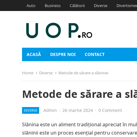
Auto
Business
Călătorii
Diverse
Divertisme
ACASĂ
DESPRE NOI
CONTACT
Home
Diverse
Metode de sărare a slăninei
Metode de sărare a sl
Admin
·
26 martie 2024
·
0 Comment
DIVERSE
Slănina este un aliment tradițional apreciat în mu
slăninii este un proces esențial pentru conservare