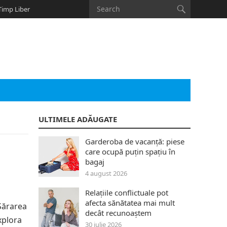
Timp Liber
ULTIMELE ADĂUGATE
Garderoba de vacanță: piese
care ocupă puțin spațiu în
bagaj
4 august 2026
Relațiile conflictuale pot
afecta sănătatea mai mult
 Sărarea
decât recunoaștem
xplora
30 iulie 2026