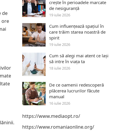
crește în perioadele marcate
de nesiguranță
e de
19 iulie 2026
 ore
Cum influențează spațiul în
mai
care trăim starea noastră de
spirit
19 iulie 2026
Cum să alegi mai atent ce lași
să intre în viața ta
ivilor
18 iulie 2026
omate
ltate
De ce oamenii redescoperă
plăcerea lucrurilor făcute
manual
16 iulie 2026
https://www.mediaopt.ro/
ăninii.
https://www.romaniaonline.org/