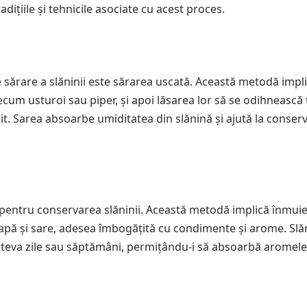
adițiile și tehnicile asociate cu acest proces.
 sărare a slăninii este sărarea uscată. Această metodă impl
ecum usturoi sau piper, și apoi lăsarea lor să se odihnească
it. Sarea absoarbe umiditatea din slănină și ajută la conser
 pentru conservarea slăninii. Această metodă implică înmui
e apă și sare, adesea îmbogățită cu condimente și arome. Slă
âteva zile sau săptămâni, permițându-i să absoarbă aromele 