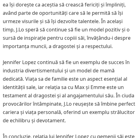
ea își dorește ca aceștia să crească fericiți și împliniți,
având parte de oportunități care să le permită să își
urmeze visurile și să își dezvolte talentele. În același
timp, J.Lo speră să continue să fie un model pozitiv și o
sursă de inspirație pentru copiii săi, învățându-i despre
importanța muncii, a dragostei și a respectului.
Jennifer Lopez continuă să fie un exemplu de succes în
industria divertismentului și un model de mamă
dedicată. Viața sa de familie este un aspect esențial al
identității sale, iar relația sa cu Max și Emme este un
testament al dragostei și al angajamentului său. În ciuda
provocărilor întâmpinate, J.Lo reușește să îmbine perfect
cariera și viața personală, oferind un exemplu strălucitor
de echilibru și devotament.
În concluzie, relația lui Jennifer Lopez cu gemenii săi este