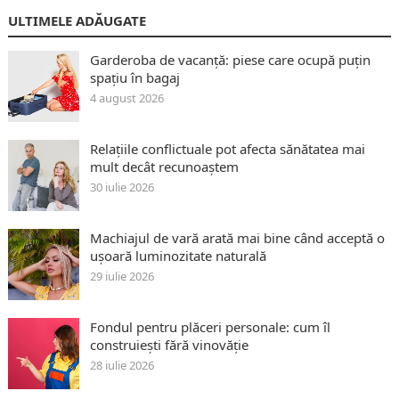
ULTIMELE ADĂUGATE
Garderoba de vacanță: piese care ocupă puțin
spațiu în bagaj
4 august 2026
Relațiile conflictuale pot afecta sănătatea mai
mult decât recunoaștem
30 iulie 2026
Machiajul de vară arată mai bine când acceptă o
ușoară luminozitate naturală
29 iulie 2026
Fondul pentru plăceri personale: cum îl
construiești fără vinovăție
28 iulie 2026