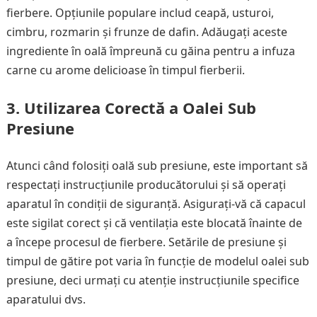
fierbere. Opțiunile populare includ ceapă, usturoi,
cimbru, rozmarin și frunze de dafin. Adăugați aceste
ingrediente în oală împreună cu găina pentru a infuza
carne cu arome delicioase în timpul fierberii.
3. Utilizarea Corectă a Oalei Sub
Presiune
Atunci când folosiți oală sub presiune, este important să
respectați instrucțiunile producătorului și să operați
aparatul în condiții de siguranță. Asigurați-vă că capacul
este sigilat corect și că ventilația este blocată înainte de
a începe procesul de fierbere. Setările de presiune și
timpul de gătire pot varia în funcție de modelul oalei sub
presiune, deci urmați cu atenție instrucțiunile specifice
aparatului dvs.