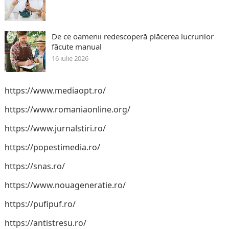
De ce oamenii redescoperă plăcerea lucrurilor
făcute manual
16 iulie 2026
https://www.mediaopt.ro/
https://www.romaniaonline.org/
https://www.jurnalstiri.ro/
https://popestimedia.ro/
https://snas.ro/
https://www.nouageneratie.ro/
https://pufipuf.ro/
https://antistresu.ro/