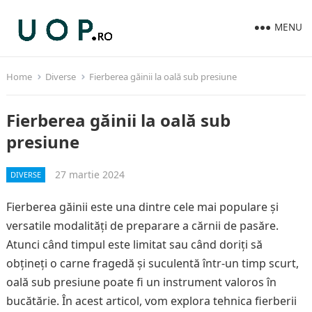
MENU
Home
Diverse
Fierberea găinii la oală sub presiune
Fierberea găinii la oală sub
presiune
27 martie 2024
DIVERSE
Fierberea găinii este una dintre cele mai populare și
versatile modalități de preparare a cărnii de pasăre.
Atunci când timpul este limitat sau când doriți să
obțineți o carne fragedă și suculentă într-un timp scurt,
oală sub presiune poate fi un instrument valoros în
bucătărie. În acest articol, vom explora tehnica fierberii