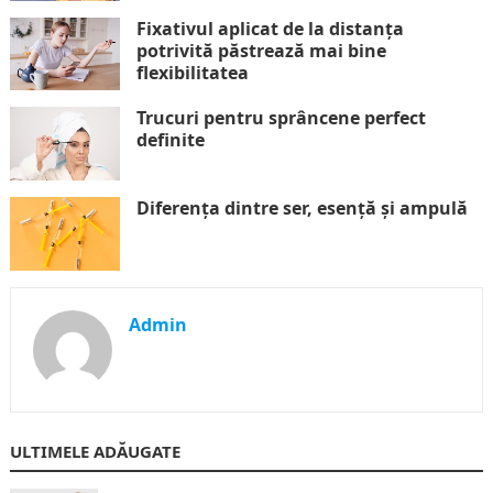
Fixativul aplicat de la distanța
potrivită păstrează mai bine
flexibilitatea
Trucuri pentru sprâncene perfect
definite
Diferența dintre ser, esență și ampulă
Admin
ULTIMELE ADĂUGATE