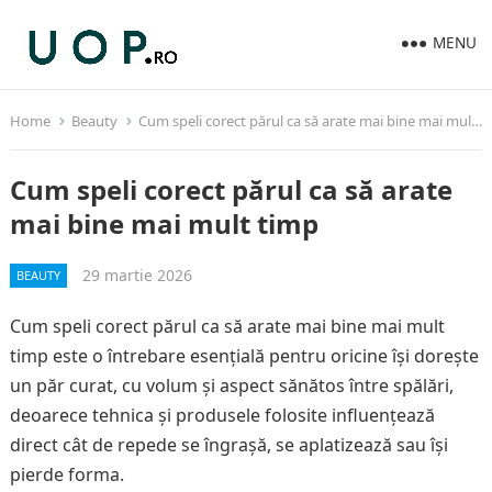
MENU
Home
Beauty
Cum speli corect părul ca să arate mai bine mai mult timp
Cum speli corect părul ca să arate
mai bine mai mult timp
29 martie 2026
BEAUTY
Cum speli corect părul ca să arate mai bine mai mult
timp este o întrebare esențială pentru oricine își dorește
un păr curat, cu volum și aspect sănătos între spălări,
deoarece tehnica și produsele folosite influențează
direct cât de repede se îngrașă, se aplatizează sau își
pierde forma.