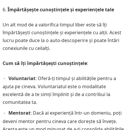
Împărtășește cunoștințele și experiențele tale
Un alt mod de a valorifica timpul liber este să îți
împărtășești cunoștințele și experiențele cu alții. Acest
lucru poate duce la o auto-descoperire și poate întări
conexiunile cu ceilalți.
Cum să îți împărtășești cunoștințele
:
Voluntariat
: Oferă-ți timpul și abilitățile pentru a
ajuta pe cineva. Voluntariatul este o modalitate
excelentă de a te simți împlinit și de a contribui la
comunitatea ta.
Mentorat
: Dacă ai experiență într-un domeniu, poți
deveni mentor pentru cineva care dorește să învețe.
Acesta este un mod minunat de a-ți consolida abilitățile