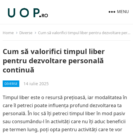
MENU
Home
Diverse
Cum să valorifici timpul liber pentru dezvoltare personală continuă
Cum să valorifici timpul liber
pentru dezvoltare personală
continuă
14 iulie 2025
DIVERSE
Timpul liber este o resursă prețioasă, iar modalitatea în
care îl petreci poate influența profund dezvoltarea ta
personală. În loc să îți petreci timpul liber în mod pasiv
sau consumându-l în activități care nu îți aduc beneficii
pe termen lung, poți opta pentru activități care te vor