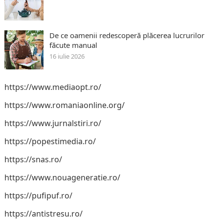
De ce oamenii redescoperă plăcerea lucrurilor
făcute manual
16 iulie 2026
https://www.mediaopt.ro/
https://www.romaniaonline.org/
https://www.jurnalstiri.ro/
https://popestimedia.ro/
https://snas.ro/
https://www.nouageneratie.ro/
https://pufipuf.ro/
https://antistresu.ro/