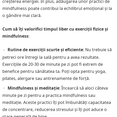
creșterea energiei. În plus, adăugarea unor practici de
mindfulness poate contribui la echilibrul emoțional și la
o gândire mai clară.
Cum să îți valorifici timpul liber cu exerciții fizice și
mindfulness
:
Rutine de exerciții scurte și eficiente
: Nu trebuie să
petreci ore întregi la sală pentru a avea rezultate.
Exercițiile de 20-30 de minute pe zi pot fi extrem de
benefice pentru sănătatea ta. Poți opta pentru yoga,
pilates, alergare sau antrenamente de forță.
Mindfulness și meditație
: Încearcă să aloci câteva
minute pe zi pentru a practica mindfulness sau
meditație. Aceste practici îți pot îmbunătăți capacitatea
de concentrare, reducerea stresului și îți pot aduce o
stare generală de bine.