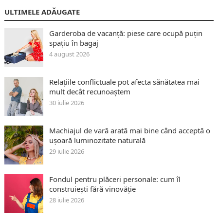
ULTIMELE ADĂUGATE
Garderoba de vacanță: piese care ocupă puțin
spațiu în bagaj
4 august 2026
Relațiile conflictuale pot afecta sănătatea mai
mult decât recunoaștem
30 iulie 2026
Machiajul de vară arată mai bine când acceptă o
ușoară luminozitate naturală
29 iulie 2026
Fondul pentru plăceri personale: cum îl
construiești fără vinovăție
28 iulie 2026