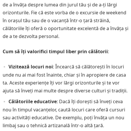
de a învăța despre lumea din jurul tău și de a-ți lărgi
orizonturile. Fie că este vorba de o excursie de weekend
în orașul tău sau de o vacanță într-o țară străină,
călătoriile îți oferă o oportunitate excelentă de a învăța și
de a te dezvolta personal.
Cum să îți valorifici timpul liber prin călătorii
:
Vizitează locuri noi
: Încearcă să călătorești în locuri
unde nu ai mai fost înainte, chiar și în apropiere de casa
ta. Aceste experiențe îți vor lărgi orizonturile și te vor
ajuta să înveți mai multe despre diverse culturi și tradiții.
Călătoriile educative
: Dacă îți dorești să înveți ceva
nou în timpul vacanțelor, caută locuri care oferă cursuri
sau activități educative. De exemplu, poți învăța un nou
limbaj sau o tehnică artizanală într-o altă țară.