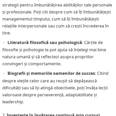
strategii pentru îmbunătățirea abilităților tale personale
și profesionale. Poți citi despre cum să îți îmbunătățești
managementul timpului, cum să îți îmbunătățești
relațiile interpersonale sau cum să crești încrederea în
tine.
Literatură filosofică sau psihologică
: Cărțile de
filosofie și psihologie te pot ajuta să înțelegi mai bine
natura umană și să reflectezi asupra propriilor
convingeri și comportamente.
Biografii și memoriile oamenilor de succes
: Citind
despre viețile celor care au reușit să depășească
dificultăți sau să își atingă obiectivele, poți învăța lecții
valoroase despre perseverență, adaptabilitate și
leadership.
Investește în învățarea continuă prin cursuri