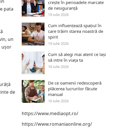
în
crește în perioadele marcate
de nesiguranță
de pata
19 iulie 2026
Cum influențează spațiul în
ză
care trăim starea noastră de
spirit
vin, un
19 iulie 2026
ă ușor
Cum să alegi mai atent ce lași
să intre în viața ta
18 iulie 2026
De ce oamenii redescoperă
curăță
plăcerea lucrurilor făcute
ainte de
manual
16 iulie 2026
https://www.mediaopt.ro/
https://www.romaniaonline.org/