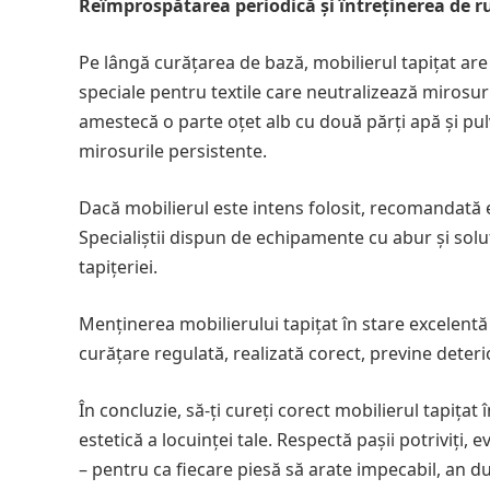
Reîmprospătarea periodică și întreținerea de r
Pe lângă curățarea de bază, mobilierul tapițat are
speciale pentru textile care neutralizează mirosur
amestecă o parte oțet alb cu două părți apă și pulv
mirosurile persistente.
Dacă mobilierul este intens folosit, recomandată 
Specialiștii dispun de echipamente cu abur și soluț
tapițeriei.
Menținerea mobilierului tapițat în stare excelentă
curățare regulată, realizată corect, previne deteri
În concluzie, să-ți cureți corect mobilierul tapița
estetică a locuinței tale. Respectă pașii potriviți, 
– pentru ca fiecare piesă să arate impecabil, an d