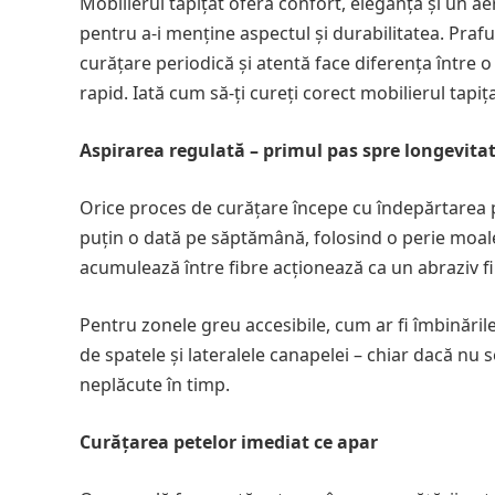
Mobilierul tapițat oferă confort, eleganță și un aer
pentru a-i menține aspectul și durabilitatea. Praful
curățare periodică și atentă face diferența între 
rapid. Iată cum să-ți cureți corect mobilierul tapiț
Aspirarea regulată – primul pas spre longevita
Orice proces de curățare începe cu îndepărtarea pr
puțin o dată pe săptămână, folosind o perie moale
acumulează între fibre acționează ca un abraziv fi
Pentru zonele greu accesibile, cum ar fi îmbinările
de spatele și lateralele canapelei – chiar dacă nu
neplăcute în timp.
Curățarea petelor imediat ce apar