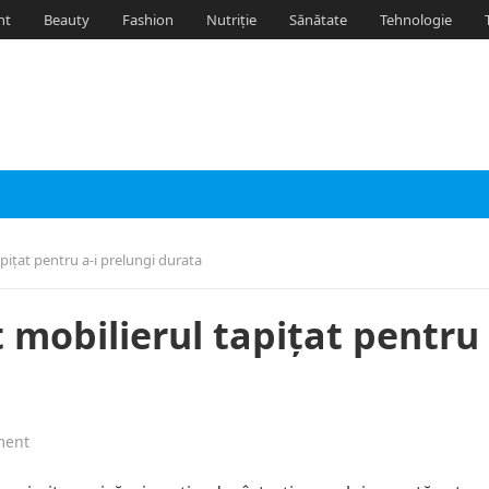
nt
Beauty
Fashion
Nutriție
Sănătate
Tehnologie
apițat pentru a-i prelungi durata
 mobilierul tapițat pentru 
ment