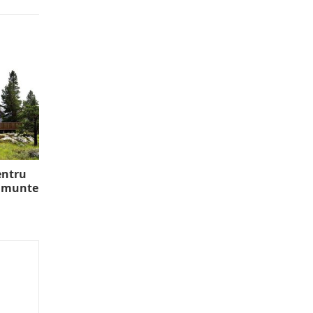
entru
a munte