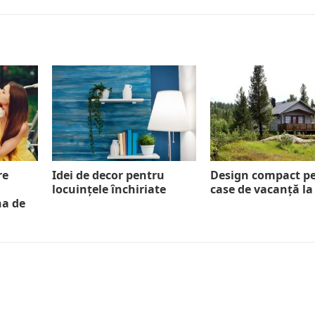
re
Idei de decor pentru
Design compact p
a
locuințele închiriate
case de vacanță l
na de