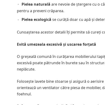
Pielea naturală
are nevoie de ștergere cu o câ
pentru a preveni crăparea.
Pielea ecologică
se curăță doar cu apă și deterg
Cunoașterea acestor detalii îți permite să cureți co
Evită umezeala excesivă și uscarea forțată
O greșeală comună în curățarea mobilierului tapiț
excesivă poate pătrunde în burete sau în structur
neplăcute.
Folosește lavete bine stoarse și asigură o aerisi
orientează un ventilator către piesa de mobilier, 
foehnul.