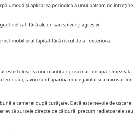
rpă umedă și aplicarea periodică a unui balsam de întrețin
ent delicat, fără alcool sau solvenți agresivi.
rect mobilierul tapițat fără riscul de a-l deteriora.
at este folosirea unei cantități prea mari de apă. Umezeala
a lemnului, favorizând apariția mucegaiului și a mirosurilor
re bună a camerei după curățare. Dacă este nevoie de uscare 
dar evită sursele directe de căldură, precum radiatoarele sa