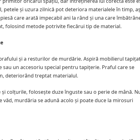
 primitor oricărui spațiu, dar întreținerea lui corectă este e
, petele și uzura zilnică pot deteriora materialele în timp, a
o piesă care arată impecabil ani la rând și una care îmbătrân
at, folosind metode potrivite fiecărui tip de material.
te
afului și a resturilor de murdărie. Aspiră mobilierul tapițat
 sau un accesoriu special pentru tapițerie. Praful care se
n, deteriorând treptat materialul.
 și colțurile, folosește duze înguste sau o perie de mână. N
 se văd, murdăria se adună acolo și poate duce la mirosuri