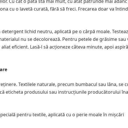
lor. Cu cât o pată stă mai mult, cu atât pătrunde mai adânc 
ona cu o lavetă curată, fără să freci. Frecarea doar va întin
n detergent lichid neutru, aplicată pe o cârpă moale. Testea
materialul nu se decolorează. Pentru petele de grăsime sau 
aliat eficient. Lasă-l să acționeze câteva minute, apoi aspir
țare
ntreținere. Textilele naturale, precum bumbacul sau lâna, se 
fică eticheta produsului sau instrucțiunile producătorului în
ecială pentru textile, aplicată cu o perie moale în mișcări