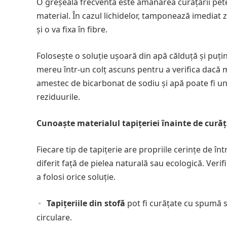
O greșeală frecventă este amânarea curățării pete
material. În cazul lichidelor, tamponează imediat z
și o va fixa în fibre.
Folosește o soluție ușoară din apă călduță și puți
mereu într-un colț ascuns pentru a verifica dacă 
amestec de bicarbonat de sodiu și apă poate fi un 
reziduurile.
Cunoaște materialul tapițeriei înainte de cură
Fiecare tip de tapițerie are propriile cerințe de î
diferit față de pielea naturală sau ecologică. Veri
a folosi orice soluție.
Tapițeriile din stofă
pot fi curățate cu spumă sp
circulare.