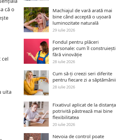
sențială
șa că o
Machiajul de vară arată mai
bine când acceptă o ușoară
ește
luminozitate naturală
29 iulie 2026
Fondul pentru plăceri
personale: cum îl construiești
fără vinovăție
 cel
28 iulie 2026
Cum să-ți creezi seri diferite
pentru fiecare zi a săptămânii
28 iulie 2026
u uita
Fixativul aplicat de la distanța
potrivită păstrează mai bine
flexibilitatea
20 iulie 2026
Nevoia de control poate