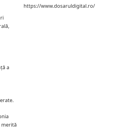
https://www.dosaruldigital.ro/
ri
rală,
ață a
erate.
onia
o merită