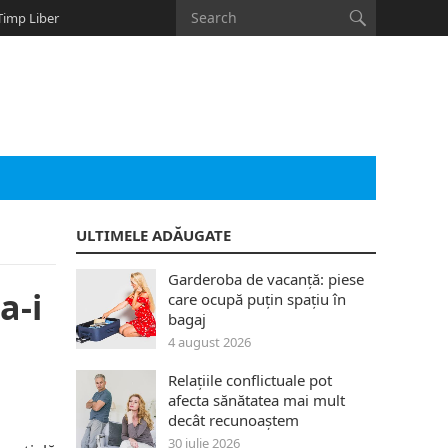
Timp Liber
ULTIMELE ADĂUGATE
Garderoba de vacanță: piese
a-i
care ocupă puțin spațiu în
bagaj
4 august 2026
Relațiile conflictuale pot
afecta sănătatea mai mult
decât recunoaștem
30 iulie 2026