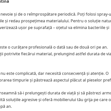
utină
 nevoie și de o reîmprospătare periodică. Poți folosi spray-u
ile și redau prospețimea materialului. Pentru o soluție natu
erizează ușor pe suprafață – oțetul va elimina bacteriile și
este o curățare profesională o dată sau de două ori pe an.
ii potrivite fiecărui material, prelungind astfel durata de vi
 nu este complicată, dar necesită consecvență și atenție. O
orarea timpurie și păstrează aspectul plăcut al pieselor pref
t înseamnă să-i prelungești durata de viață și să păstrezi arm
evită soluțiile agresive și oferă mobilierului tău grija pe care 
upă an.