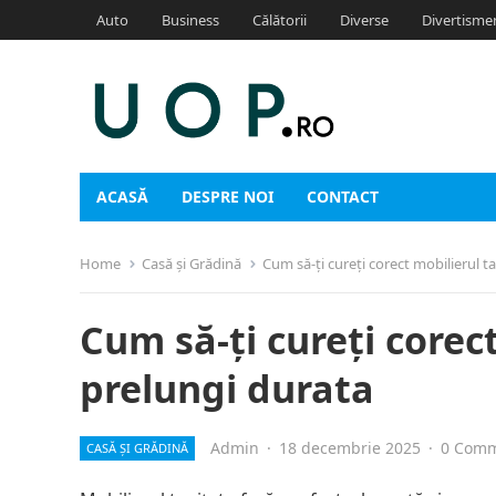
Auto
Business
Călătorii
Diverse
Divertisme
ACASĂ
DESPRE NOI
CONTACT
Home
Casă și Grădină
Cum să-ți cureți corect mobilierul t
Cum să-ți cureți corect
prelungi durata
Admin
·
18 decembrie 2025
·
0 Com
CASĂ ȘI GRĂDINĂ