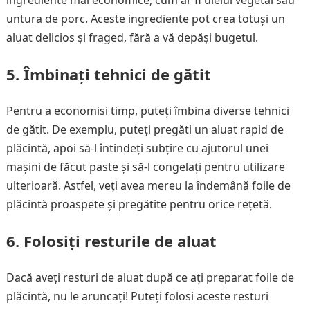
ingrediente mai economice, cum ar fi uleiul vegetal sau
untura de porc. Aceste ingrediente pot crea totuși un
aluat delicios și fraged, fără a vă depăși bugetul.
5. Îmbinați tehnici de gătit
Pentru a economisi timp, puteți îmbina diverse tehnici
de gătit. De exemplu, puteți pregăti un aluat rapid de
plăcintă, apoi să-l întindeți subțire cu ajutorul unei
mașini de făcut paste și să-l congelați pentru utilizare
ulterioară. Astfel, veți avea mereu la îndemână foile de
plăcintă proaspete și pregătite pentru orice rețetă.
6. Folosiți resturile de aluat
Dacă aveți resturi de aluat după ce ați preparat foile de
plăcintă, nu le aruncați! Puteți folosi aceste resturi