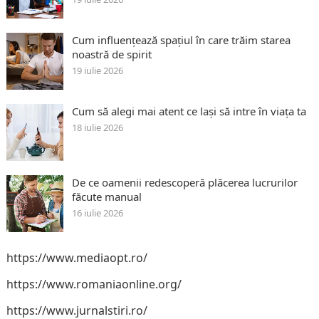
Cum influențează spațiul în care trăim starea
noastră de spirit
19 iulie 2026
Cum să alegi mai atent ce lași să intre în viața ta
18 iulie 2026
De ce oamenii redescoperă plăcerea lucrurilor
făcute manual
16 iulie 2026
https://www.mediaopt.ro/
https://www.romaniaonline.org/
https://www.jurnalstiri.ro/