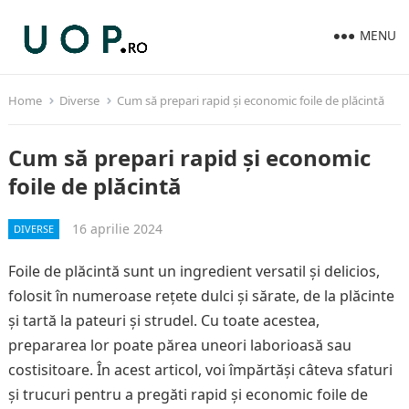
MENU
Home
Diverse
Cum să prepari rapid și economic foile de plăcintă
Cum să prepari rapid și economic
foile de plăcintă
16 aprilie 2024
DIVERSE
Foile de plăcintă sunt un ingredient versatil și delicios,
folosit în numeroase rețete dulci și sărate, de la plăcinte
și tartă la pateuri și strudel. Cu toate acestea,
prepararea lor poate părea uneori laborioasă sau
costisitoare. În acest articol, voi împărtăși câteva sfaturi
și trucuri pentru a pregăti rapid și economic foile de