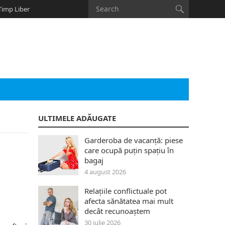
Timp Liber
ULTIMELE ADĂUGATE
Garderoba de vacanță: piese
care ocupă puțin spațiu în
bagaj
4 august 2026
Relațiile conflictuale pot
afecta sănătatea mai mult
decât recunoaștem
30 iulie 2026