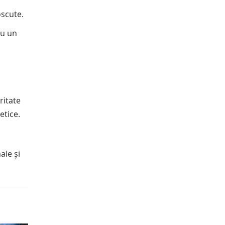
oscute.
ru un
ritate
etice.
ale și