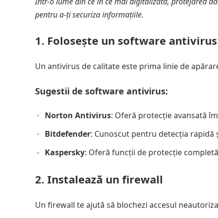
Într-o lume din ce în ce mai digitalizată, protejarea da
pentru a-ți securiza informațiile.
1. Folosește un software antivirus
Un antivirus de calitate este prima linie de apăra
Sugestii de software antivirus:
Norton Antivirus
: Oferă protecție avansată îm
Bitdefender
: Cunoscut pentru detecția rapidă ș
Kaspersky
: Oferă funcții de protecție completă
2. Instalează un firewall
Un firewall te ajută să blochezi accesul neautoriza