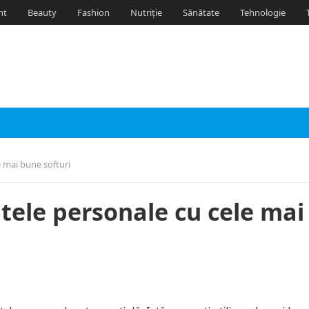
nt
Beauty
Fashion
Nutriție
Sănătate
Tehnologie
e mai bune softuri
atele personale cu cele mai