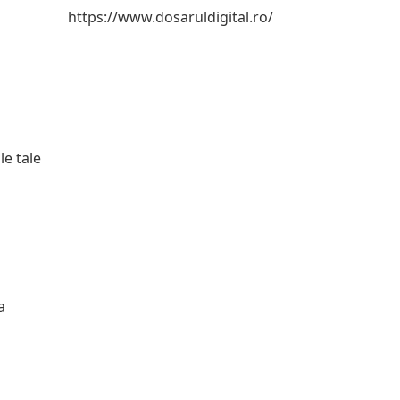
https://www.dosaruldigital.ro/
le tale
a