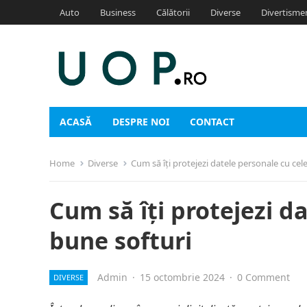
Auto
Business
Călătorii
Diverse
Divertisme
ACASĂ
DESPRE NOI
CONTACT
Home
Diverse
Cum să îți protejezi datele personale cu cel
Cum să îți protejezi d
bune softuri
Admin
·
15 octombrie 2024
·
0 Comment
DIVERSE