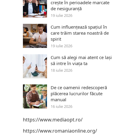
crește în perioadele marcate
de nesiguranță
19 iulie 2026
Cum influențează spațiul în
care trăim starea noastră de
spirit
19 iulie 2026
Cum să alegi mai atent ce lași
să intre în viața ta
18 iulie 2026
De ce oamenii redescoperă
plăcerea lucrurilor făcute
manual
16 iulie 2026
https://www.mediaopt.ro/
https://www.romaniaonline.org/