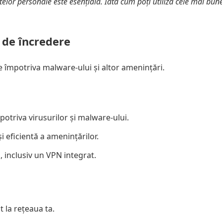
telor personale este esențială. Iată cum poți utiliza cele mai bune
 de încredere
re împotriva malware-ului și altor amenințări.
potriva virusurilor și malware-ului.
i eficientă a amenințărilor.
, inclusiv un VPN integrat.
t la rețeaua ta.