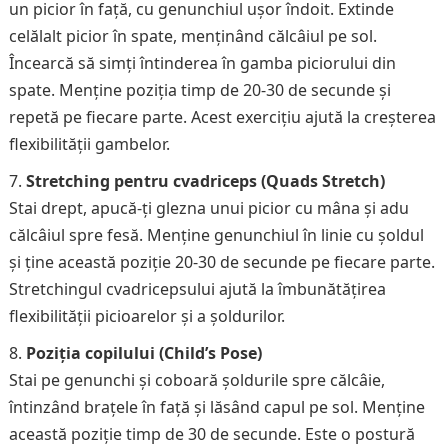
un picior în față, cu genunchiul ușor îndoit. Extinde
celălalt picior în spate, menținând călcâiul pe sol.
Încearcă să simți întinderea în gamba piciorului din
spate. Menține poziția timp de 20-30 de secunde și
repetă pe fiecare parte. Acest exercițiu ajută la creșterea
flexibilității gambelor.
Stretching pentru cvadriceps (Quads Stretch)
Stai drept, apucă-ți glezna unui picior cu mâna și adu
călcâiul spre fesă. Menține genunchiul în linie cu șoldul
și ține această poziție 20-30 de secunde pe fiecare parte.
Stretchingul cvadricepsului ajută la îmbunătățirea
flexibilității picioarelor și a șoldurilor.
Poziția copilului (Child’s Pose)
Stai pe genunchi și coboară șoldurile spre călcâie,
întinzând brațele în față și lăsând capul pe sol. Menține
această poziție timp de 30 de secunde. Este o postură