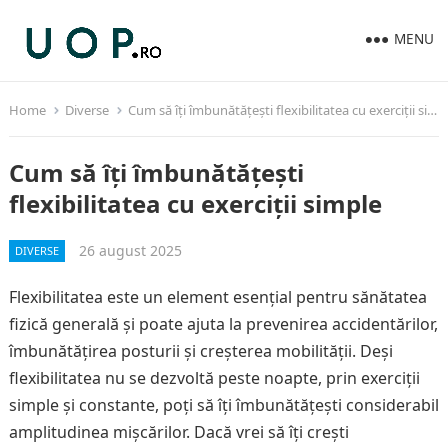
MENU
Home
Diverse
Cum să îți îmbunătățești flexibilitatea cu exerciții simple
Cum să îți îmbunătățești
flexibilitatea cu exerciții simple
26 august 2025
DIVERSE
Flexibilitatea este un element esențial pentru sănătatea
fizică generală și poate ajuta la prevenirea accidentărilor,
îmbunătățirea posturii și creșterea mobilității. Deși
flexibilitatea nu se dezvoltă peste noapte, prin exerciții
simple și constante, poți să îți îmbunătățești considerabil
amplitudinea mișcărilor. Dacă vrei să îți crești