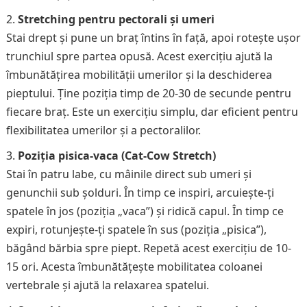
Stretching pentru pectorali și umeri
Stai drept și pune un braț întins în față, apoi rotește ușor
trunchiul spre partea opusă. Acest exercițiu ajută la
îmbunătățirea mobilității umerilor și la deschiderea
pieptului. Ține poziția timp de 20-30 de secunde pentru
fiecare braț. Este un exercițiu simplu, dar eficient pentru
flexibilitatea umerilor și a pectoralilor.
Poziția pisica-vaca (Cat-Cow Stretch)
Stai în patru labe, cu mâinile direct sub umeri și
genunchii sub șolduri. În timp ce inspiri, arcuiește-ți
spatele în jos (poziția „vaca”) și ridică capul. În timp ce
expiri, rotunjește-ți spatele în sus (poziția „pisica”),
băgând bărbia spre piept. Repetă acest exercițiu de 10-
15 ori. Acesta îmbunătățește mobilitatea coloanei
vertebrale și ajută la relaxarea spatelui.