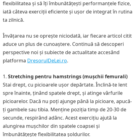
flexibilitatea și să îți îmbunătățești performanțele fizice,
iată câteva exerciții eficiente și ușor de integrat în rutina
ta zilnică.
Învățarea nu se oprește niciodată, iar fiecare articol citit
aduce un plus de cunoaștere. Continuă să descoperi
perspective noi și subiecte de actualitate accesând
platforma
DresorulDeLei.ro
.
Stretching pentru hamstrings (mușchii femurali)
Stai drept, cu picioarele ușor depărtate. Înclină-te lent
spre înainte, ținând spatele drept, și atinge vârfurile
picioarelor. Dacă nu poți ajunge până la picioare, apucă-
ți gambele sau tibia. Menține poziția timp de 20-30 de
secunde, respirând adânc. Acest exercițiu ajută la
alungirea mușchilor din spatele coapsei și
îmbunătățește flexibilitatea șoldurilor.