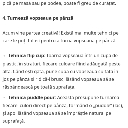
pică pe masă sau pe podea, poate fi greu de curățat.
Turnează vopseaua pe pânză
Acum vine partea creativă! Există mai multe tehnici pe
care le poți folosi pentru a turna vopseaua pe pânză:
Tehnica flip cup
: Toarnă vopseaua într-un cupă de
plastic, în straturi, fiecare culoare fiind adăugată peste
alta. Când ești gata, pune cupa cu vopseaua cu fața în
jos pe pânză și ridică-l brusc, lăsând vopseaua să se
răspândească pe toată suprafața.
Tehnica puddle pour
: Aceasta presupune turnarea
fiecărei culori direct pe pânză, formând o „puddle” (lac),
și apoi lăsând vopseaua să se împrăștie natural pe
suprafață.