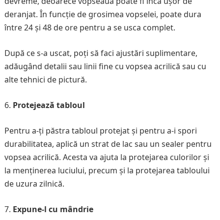
devreme, deoarece vopseaua poate fi încă ușor de
deranjat. În funcție de grosimea vopselei, poate dura
între 24 și 48 de ore pentru a se usca complet.
După ce s-a uscat, poți să faci ajustări suplimentare,
adăugând detalii sau linii fine cu vopsea acrilică sau cu
alte tehnici de pictură.
Protejează tabloul
Pentru a-ți păstra tabloul protejat și pentru a-i spori
durabilitatea, aplică un strat de lac sau un sealer pentru
vopsea acrilică. Acesta va ajuta la protejarea culorilor și
la menținerea luciului, precum și la protejarea tabloului
de uzura zilnică.
Expune-l cu mândrie