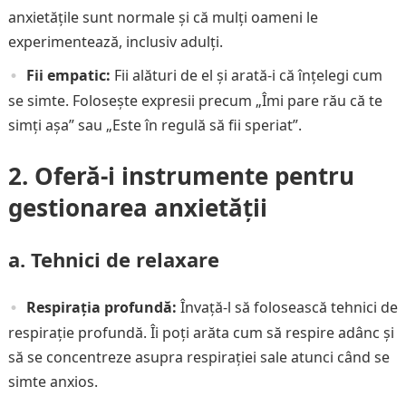
anxietățile sunt normale și că mulți oameni le
experimentează, inclusiv adulți.
Fii empatic:
Fii alături de el și arată-i că înțelegi cum
se simte. Folosește expresii precum „Îmi pare rău că te
simți așa” sau „Este în regulă să fii speriat”.
2. Oferă-i instrumente pentru
gestionarea anxietății
a. Tehnici de relaxare
Respirația profundă:
Învață-l să folosească tehnici de
respirație profundă. Îi poți arăta cum să respire adânc și
să se concentreze asupra respirației sale atunci când se
simte anxios.