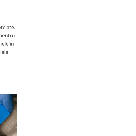
tejate.
 pentru
nele în
iele