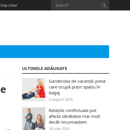
Timp Liber
ULTIMELE ADĂUGATE
Garderoba de vacanță: piese
le
care ocupă puțin spațiu în
bagaj
4 august 2026
Relațiile conflictuale pot
afecta sănătatea mai mult
decât recunoaștem
30 iulie 2026