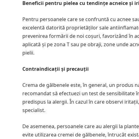
Beneficii pentru pielea cu tendințe acneice și iri
Pentru persoanele care se confruntă cu acnee sau
excelentă datorită proprietăților sale antiinflamato
prevenirea formării de noi coșuri, favorizând în ac
aplicată și pe zona T sau pe obraji, zone unde acn
pielii.
Contraindicații și precauții
Crema de gălbenele este, în general, un produs na
recomandat să efectuezi un test de sensibilitate îna
predispus la alergii. În cazul în care observi irita
specialist.
De asemenea, persoanele care au alergii la plantel
evite utilizarea cremei de gălbenele, întrucât exis