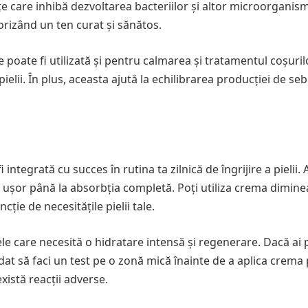
țe care inhibă dezvoltarea bacteriilor și altor microorganis
vorizând un ten curat și sănătos.
 poate fi utilizată și pentru calmarea și tratamentul coșurilo
elii. În plus, aceasta ajută la echilibrarea producției de se
integrată cu succes în rutina ta zilnică de îngrijire a pielii. 
ușor până la absorbția completă. Poți utiliza crema diminea
cție de necesitățile pielii tale.
ele care necesită o hidratare intensă și regenerare. Dacă ai 
dat să faci un test pe o zonă mică înainte de a aplica crema
xistă reacții adverse.