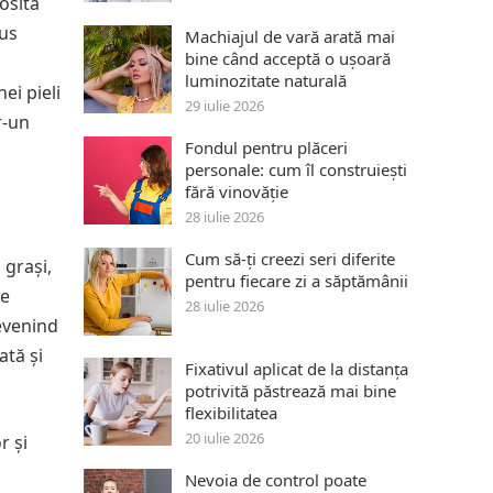
osită
dus
Machiajul de vară arată mai
bine când acceptă o ușoară
luminozitate naturală
ei pieli
29 iulie 2026
r-un
Fondul pentru plăceri
personale: cum îl construiești
fără vinovăție
28 iulie 2026
Cum să-ți creezi seri diferite
 grași,
pentru fiecare zi a săptămânii
re
28 iulie 2026
revenind
ată și
Fixativul aplicat de la distanța
potrivită păstrează mai bine
flexibilitatea
20 iulie 2026
r și
Nevoia de control poate