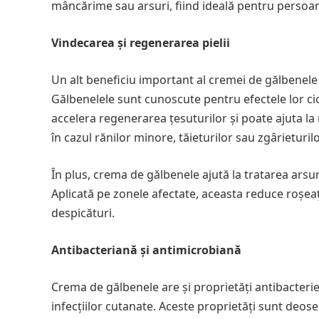
mâncărime sau arsuri, fiind ideală pentru persoane
Vindecarea și regenerarea pielii
Un alt beneficiu important al cremei de gălbenele es
Gălbenelele sunt cunoscute pentru efectele lor ci
accelera regenerarea țesuturilor și poate ajuta la r
în cazul rănilor minore, tăieturilor sau zgârieturil
În plus, crema de gălbenele ajută la tratarea arsuri
Aplicată pe zonele afectate, aceasta reduce roșea
despicături.
Antibacteriană și antimicrobiană
Crema de gălbenele are și proprietăți antibacterie
infecțiilor cutanate. Aceste proprietăți sunt deose