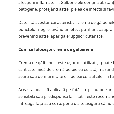
afecțiuni inflamatorii. Gălbenelele conțin substan
patogene, protejând astfel pielea de infecții și fa
Datorită acestor caracteristici, crema de gălbenele
punctelor negre, având un efect purifiant asupra pi
prevenind astfel apariția erupțiilor cutanate.
Cum se folosește crema de gălbenele
Crema de gălbenele este ușor de utilizat și poate fi 
cantitate mică de cremă pe pielea curată, masând 
seara sau de mai multe ori pe parcursul zilei, în fun
Aceasta poate fi aplicată pe față, corp sau pe zon
sensibilă sau predispunsă la iritații, este recoman
întreaga față sau corp, pentru a te asigura că nu e