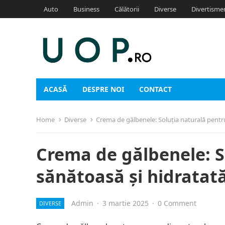
Auto
Business
Călătorii
Diverse
Divertisme
ACASĂ
DESPRE NOI
CONTACT
Home
Diverse
Crema de gălbenele: Soluția naturală pentru
Crema de gălbenele: S
sănătoasă și hidratat
Admin
·
3 martie 2025
·
0 Comment
DIVERSE