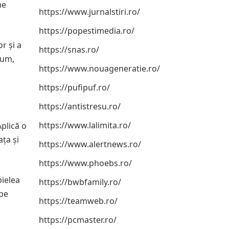
me
https://www.jurnalstiri.ro/
https://popestimedia.ro/
r și a
https://snas.ro/
bum,
https://www.nouageneratie.ro/
https://pufipuf.ro/
https://antistresu.ro/
https://www.lalimita.ro/
Aplică o
ța și
https://www.alertnews.ro/
https://www.phoebs.ro/
pielea
https://bwbfamily.ro/
 pe
https://teamweb.ro/
https://pcmaster.ro/