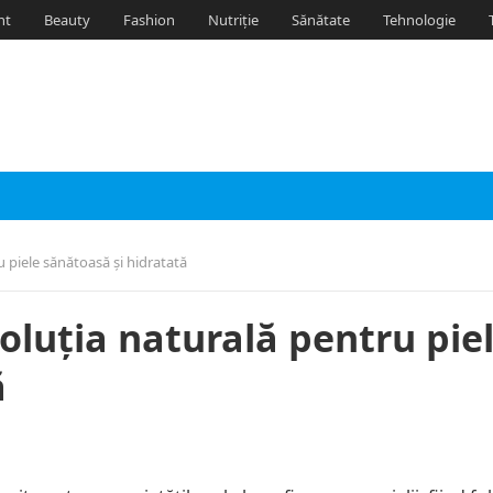
nt
Beauty
Fashion
Nutriție
Sănătate
Tehnologie
 piele sănătoasă și hidratată
oluția naturală pentru pie
ă