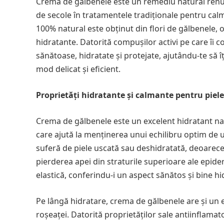
Crema de gălbenele este un remediu natural renumit
de secole în tratamentele tradiționale pentru calma
100% natural este obținut din flori de gălbenele, o 
hidratante. Datorită compușilor activi pe care îi 
sănătoase, hidratate și protejate, ajutându-te să îț
mod delicat și eficient.
Proprietăți hidratante și calmante pentru piele
Crema de gălbenele este un excelent hidratant natur
care ajută la menținerea unui echilibru optim de u
suferă de piele uscată sau deshidratată, deoarece a
pierderea apei din straturile superioare ale epider
elastică, conferindu-i un aspect sănătos și bine hi
Pe lângă hidratare, crema de gălbenele are și un efec
roșeaței. Datorită proprietăților sale antiinflamato