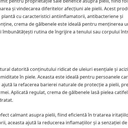
 pentru proprietățile sale benefice asupra pielii, fiind fol
rea și vindecarea diferitelor afecțiuni ale pielii. Acest pro
plantă cu caracteristici antiinflamatorii, antibacteriene și
conține, crema de gălbenele este ideală pentru menținerea un
i îmbunătățești rutina de îngrijire a tenului sau corpului înt
al datorită conținutului ridicat de uleiuri esențiale și acizi
miditate în piele. Aceasta este ideală pentru persoanele ca
jută la refacerea barierei naturale de protecție a pielii, p
mei. Aplicată regulat, crema de gălbenele lasă pielea catifel
dratat.
t calmant asupra pielii, fiind eficientă în tratarea iritațiilo
rii, aceasta ajută la reducerea inflamațiilor și a senzației de