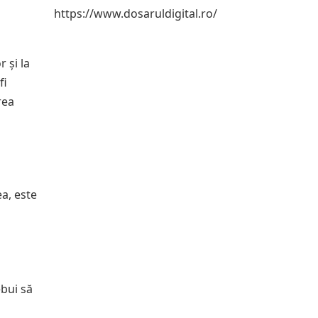
https://www.dosaruldigital.ro/
 și la
fi
rea
a, este
ebui să