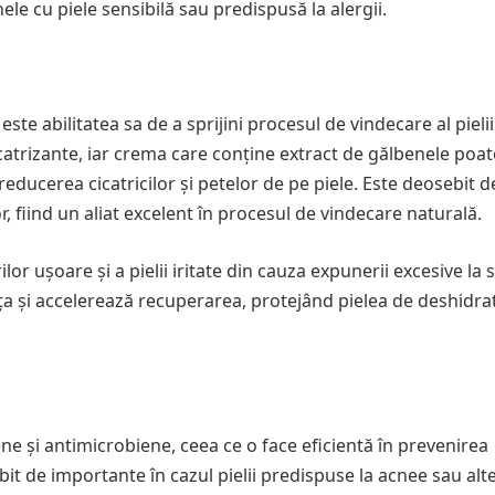
le cu piele sensibilă sau predispusă la alergii.
te abilitatea sa de a sprijini procesul de vindecare al pielii
catrizante, iar crema care conține extract de gălbenele poat
educerea cicatricilor și petelor de pe piele. Este deosebit de
or, fiind un aliat excelent în procesul de vindecare naturală.
lor ușoare și a pielii iritate din cauza expunerii excesive la 
ța și accelerează recuperarea, protejând pielea de deshidrat
ne și antimicrobiene, ceea ce o face eficientă în prevenirea
bit de importante în cazul pielii predispuse la acnee sau alt