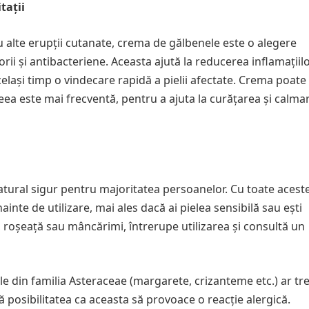
tații
 alte erupții cutanate, crema de gălbenele este o alegere
rii și antibacteriene. Aceasta ajută la reducerea inflamațiilor
elași timp o vindecare rapidă a pielii afectate. Crema poate 
eea este mai frecventă, pentru a ajuta la curățarea și calma
tural sigur pentru majoritatea persoanelor. Cu toate aceste
inte de utilizare, mai ales dacă ai pielea sensibilă sau ești
ții, roșeață sau mâncărimi, întrerupe utilizarea și consultă un
e din familia Asteraceae (margarete, crizanteme etc.) ar tr
tă posibilitatea ca aceasta să provoace o reacție alergică.