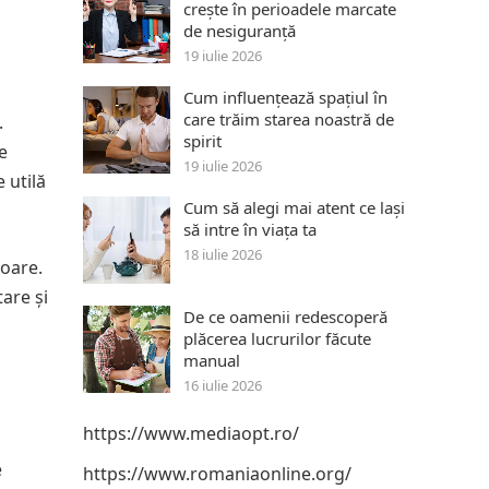
crește în perioadele marcate
de nesiguranță
19 iulie 2026
Cum influențează spațiul în
care trăim starea noastră de
.
spirit
e
19 iulie 2026
 utilă
Cum să alegi mai atent ce lași
să intre în viața ta
18 iulie 2026
soare.
are și
De ce oamenii redescoperă
plăcerea lucrurilor făcute
manual
16 iulie 2026
https://www.mediaopt.ro/
e
https://www.romaniaonline.org/