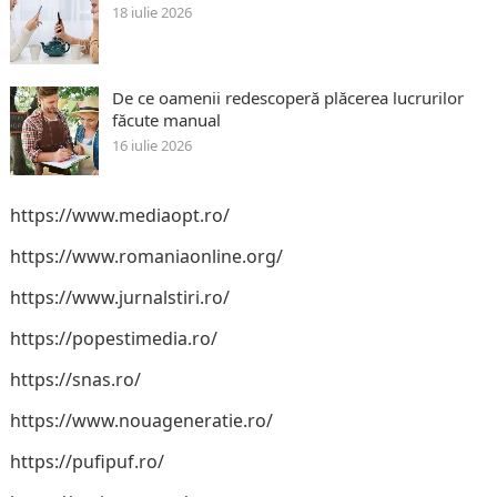
18 iulie 2026
De ce oamenii redescoperă plăcerea lucrurilor
făcute manual
16 iulie 2026
https://www.mediaopt.ro/
https://www.romaniaonline.org/
https://www.jurnalstiri.ro/
https://popestimedia.ro/
https://snas.ro/
https://www.nouageneratie.ro/
https://pufipuf.ro/