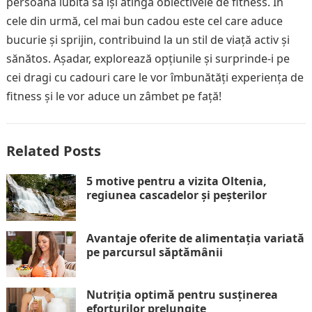
persoana iubită să își atingă obiectivele de fitness. În
cele din urmă, cel mai bun cadou este cel care aduce
bucurie și sprijin, contribuind la un stil de viață activ și
sănătos. Așadar, explorează opțiunile și surprinde-i pe
cei dragi cu cadouri care le vor îmbunătăți experiența de
fitness și le vor aduce un zâmbet pe față!
Related Posts
5 motive pentru a vizita Oltenia,
regiunea cascadelor și peșterilor
Avantaje oferite de alimentația variată
pe parcursul săptămânii
Nutriția optimă pentru susținerea
eforturilor prelungite