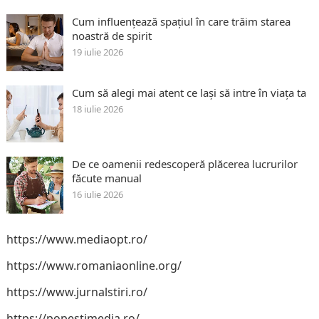
Cum influențează spațiul în care trăim starea
noastră de spirit
19 iulie 2026
Cum să alegi mai atent ce lași să intre în viața ta
18 iulie 2026
De ce oamenii redescoperă plăcerea lucrurilor
făcute manual
16 iulie 2026
https://www.mediaopt.ro/
https://www.romaniaonline.org/
https://www.jurnalstiri.ro/
https://popestimedia.ro/