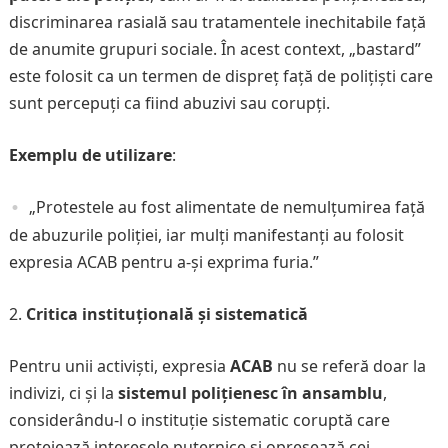
discriminarea rasială sau tratamentele inechitabile față
de anumite grupuri sociale. În acest context, „bastard”
este folosit ca un termen de dispreț față de polițiști care
sunt percepuți ca fiind abuzivi sau corupți.
Exemplu de utilizare
:
„Protestele au fost alimentate de nemulțumirea față
de abuzurile poliției, iar mulți manifestanți au folosit
expresia ACAB pentru a-și exprima furia.”
Critica instituțională și sistematică
Pentru unii activiști, expresia
ACAB
nu se referă doar la
indivizi, ci și la
sistemul polițienesc în ansamblu
,
considerându-l o instituție sistematic coruptă care
protejează interesele puternice și opresează cei