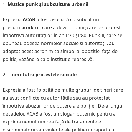
Muzica punk și subcultura urbană
Expresia
ACAB
a fost asociată cu subculturi
precum
punk-ul
, care a devenit o mișcare de protest
împotriva autorităților în anii ’70 și ’80. Punk-ii, care se
opuneau adesea normelor sociale și autorității, au
adoptat acest acronim ca simbol al opoziției față de
poliție, văzând-o ca o instituție represivă.
Tineretul și protestele sociale
Expresia a fost folosită de multe grupuri de tineri care
au avut conflicte cu autoritățile sau au protestat
împotriva abuzurilor de putere ale poliției. De-a lungul
decadelor, ACAB a fost un slogan puternic pentru a
exprima nemulțumirea față de tratamentele
discriminatorii sau violente ale poliției în raport cu