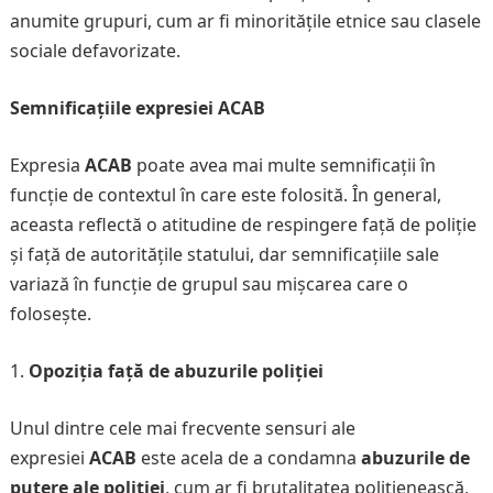
anumite grupuri, cum ar fi minoritățile etnice sau clasele
sociale defavorizate.
Semnificațiile expresiei ACAB
Expresia
ACAB
poate avea mai multe semnificații în
funcție de contextul în care este folosită. În general,
aceasta reflectă o atitudine de respingere față de poliție
și față de autoritățile statului, dar semnificațiile sale
variază în funcție de grupul sau mișcarea care o
folosește.
Opoziția față de abuzurile poliției
Unul dintre cele mai frecvente sensuri ale
expresiei
ACAB
este acela de a condamna
abuzurile de
putere ale poliției
, cum ar fi brutalitatea polițienească,