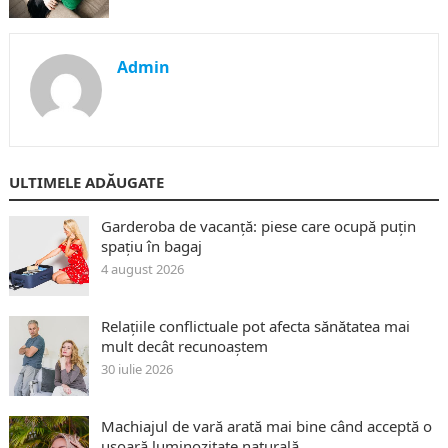
Admin
ULTIMELE ADĂUGATE
Garderoba de vacanță: piese care ocupă puțin
spațiu în bagaj
4 august 2026
Relațiile conflictuale pot afecta sănătatea mai
mult decât recunoaștem
30 iulie 2026
Machiajul de vară arată mai bine când acceptă o
ușoară luminozitate naturală