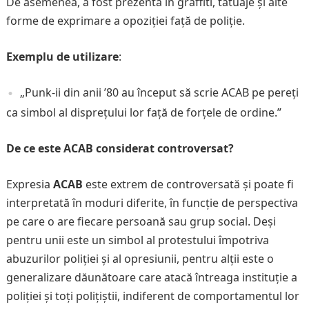
De asemenea, a fost prezentă în graffiti, tatuaje și alte
forme de exprimare a opoziției față de poliție.
Exemplu de utilizare
:
„Punk-ii din anii ’80 au început să scrie ACAB pe pereți
ca simbol al disprețului lor față de forțele de ordine.”
De ce este ACAB considerat controversat?
Expresia
ACAB
este extrem de controversată și poate fi
interpretată în moduri diferite, în funcție de perspectiva
pe care o are fiecare persoană sau grup social. Deși
pentru unii este un simbol al protestului împotriva
abuzurilor poliției și al opresiunii, pentru alții este o
generalizare dăunătoare care atacă întreaga instituție a
poliției și toți polițiștii, indiferent de comportamentul lor