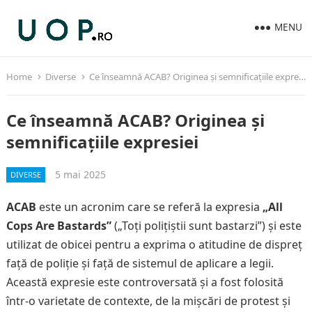
MENU
Home
Diverse
Ce înseamnă ACAB? Originea și semnificațiile expresiei
Ce înseamnă ACAB? Originea și
semnificațiile expresiei
5 mai 2025
DIVERSE
ACAB
este un acronim care se referă la expresia
„All
Cops Are Bastards”
(„Toți polițiștii sunt bastarzi”) și este
utilizat de obicei pentru a exprima o atitudine de dispreț
față de poliție și față de sistemul de aplicare a legii.
Această expresie este controversată și a fost folosită
într-o varietate de contexte, de la mișcări de protest și