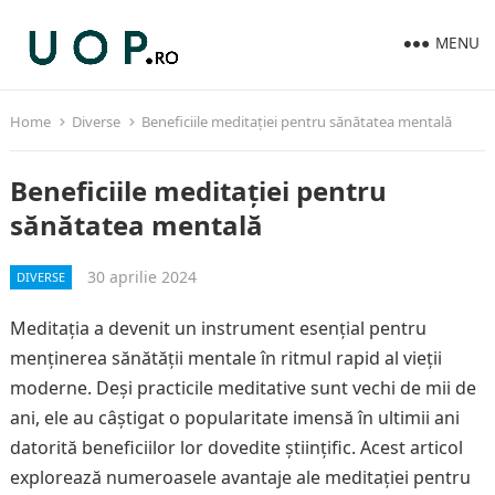
MENU
Home
Diverse
Beneficiile meditației pentru sănătatea mentală
Beneficiile meditației pentru
sănătatea mentală
30 aprilie 2024
DIVERSE
Meditația a devenit un instrument esențial pentru
menținerea sănătății mentale în ritmul rapid al vieții
moderne. Deși practicile meditative sunt vechi de mii de
ani, ele au câștigat o popularitate imensă în ultimii ani
datorită beneficiilor lor dovedite științific. Acest articol
explorează numeroasele avantaje ale meditației pentru