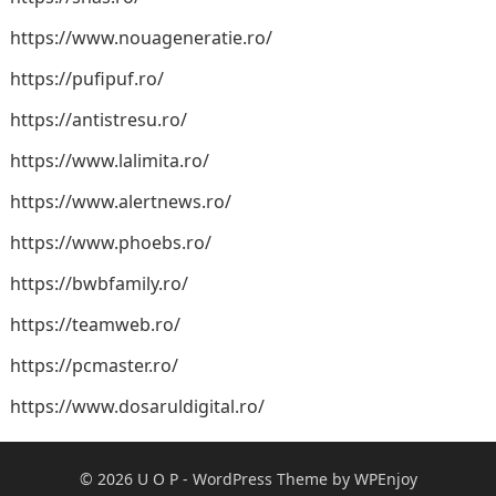
https://www.nouageneratie.ro/
https://pufipuf.ro/
https://antistresu.ro/
https://www.lalimita.ro/
https://www.alertnews.ro/
https://www.phoebs.ro/
https://bwbfamily.ro/
https://teamweb.ro/
https://pcmaster.ro/
https://www.dosaruldigital.ro/
© 2026
U O P
-
WordPress Theme
by
WPEnjoy