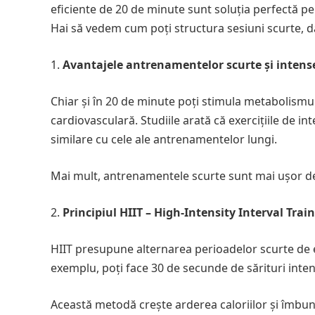
eficiente de 20 de minute sunt soluția perfectă pe
Hai să vedem cum poți structura sesiuni scurte, d
Avantajele antrenamentelor scurte și intens
Chiar și în 20 de minute poți stimula metabolismul,
cardiovasculară. Studiile arată că exercițiile de int
similare cu cele ale antrenamentelor lungi.
Mai mult, antrenamentele scurte sunt mai ușor de
Principiul HIIT – High-Intensity Interval Trai
HIIT presupune alternarea perioadelor scurte de 
exemplu, poți face 30 de secunde de sărituri int
Această metodă crește arderea caloriilor și îmbună