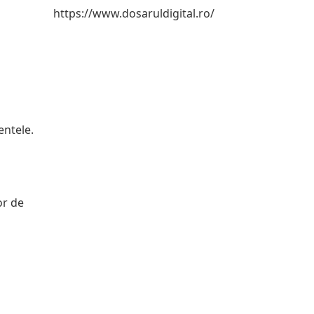
https://www.dosaruldigital.ro/
entele.
or de