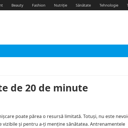
nt
Beauty
Fashion
Nutriție
Sănătate
Tehnologie
te de 20 de minute
mișcare poate părea o resursă limitată. Totuși, nu este nevoi
te vizibile și pentru a-ți menține sănătatea. Antrenamentele