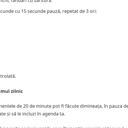
nchi, fandări cu săritură.
 secunde cu 15 secunde pauză, repetat de 3 ori:
trolată.
mul zilnic
mentele de 20 de minute pot fi făcute dimineața, în pauza d
te și să le incluzi în agenda ta.