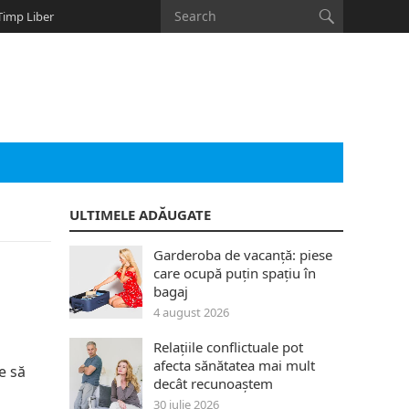
Timp Liber
ULTIMELE ADĂUGATE
Garderoba de vacanță: piese
care ocupă puțin spațiu în
bagaj
4 august 2026
Relațiile conflictuale pot
afecta sănătatea mai mult
e să
decât recunoaștem
30 iulie 2026