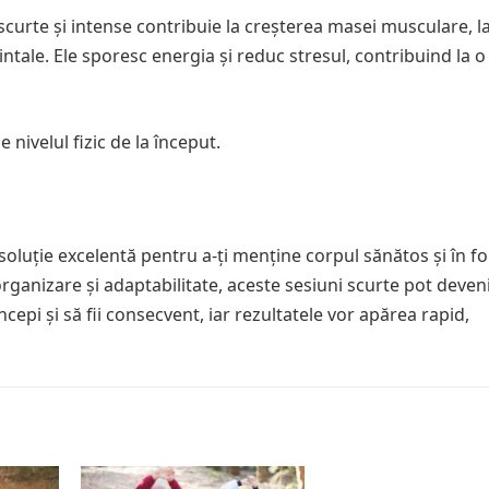
urte și intense contribuie la creșterea masei musculare, l
ntale. Ele sporesc energia și reduc stresul, contribuind la o
e nivelul fizic de la început.
oluție excelentă pentru a-ți menține corpul sănătos și în f
 organizare și adaptabilitate, aceste sesiuni scurte pot deven
începi și să fii consecvent, iar rezultatele vor apărea rapid,