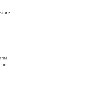
a
 stare
ormă,
i un