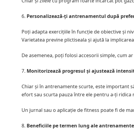
Chiar și zilele cu program foarte încărcat pot găzd
Personalizează-ți antrenamentul după prefe
Poți adapta exercițiile în funcție de obiective și ni
Varietatea previne plictiseala și ajută la implicar
De asemenea, poți folosi accesorii simple, cum ar 
Monitorizează progresul și ajustează intensi
Chiar și în antrenamente scurte, este important să f
efort sau scurta pauza între ele pentru a-ți ridica n
Un jurnal sau o aplicație de fitness poate fi de m
Beneficiile pe termen lung ale antrenamente