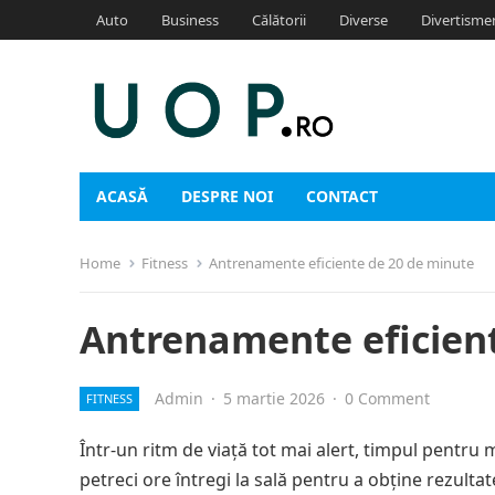
Auto
Business
Călătorii
Diverse
Divertisme
ACASĂ
DESPRE NOI
CONTACT
Home
Fitness
Antrenamente eficiente de 20 de minute
Antrenamente eficien
Admin
·
5 martie 2026
·
0 Comment
FITNESS
Într-un ritm de viață tot mai alert, timpul pentru 
petreci ore întregi la sală pentru a obține rezulta