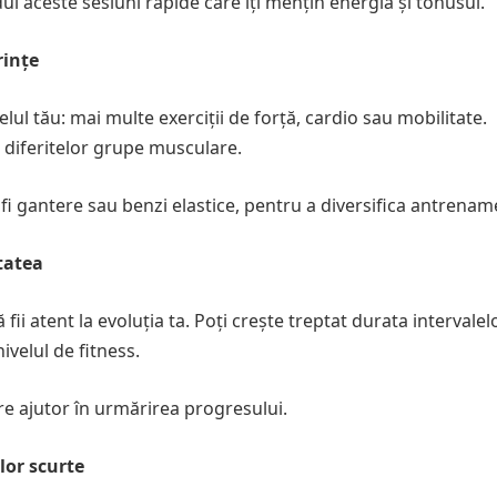
ui aceste sesiuni rapide care îți mențin energia și tonusul.
rințe
velul tău: mai multe exerciții de forță, cardio sau mobilitate.
ea diferitelor grupe musculare.
fi gantere sau benzi elastice, pentru a diversifica antrenam
tatea
ii atent la evoluția ta. Poți crește treptat durata intervalel
ivelul de fitness.
are ajutor în urmărirea progresului.
lor scurte