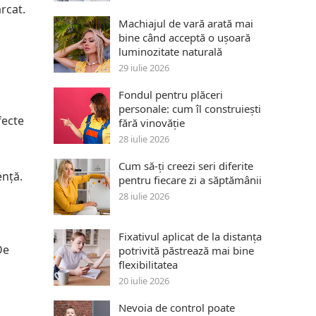
rcat.
Machiajul de vară arată mai
bine când acceptă o ușoară
luminozitate naturală
29 iulie 2026
Fondul pentru plăceri
personale: cum îl construiești
fecte
fără vinovăție
28 iulie 2026
Cum să-ți creezi seri diferite
ență.
pentru fiecare zi a săptămânii
28 iulie 2026
Fixativul aplicat de la distanța
De
potrivită păstrează mai bine
flexibilitatea
20 iulie 2026
Nevoia de control poate