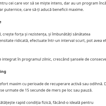
ntru cei care vor să se miște intens, dar au un program încă
ar puternice, care să-ți aducă beneficii maxime.
e
 crește forța și rezistența, și îmbunătăți sănătatea
ensitate ridicată, efectuate într-un interval scurt, pot avea e
 integrat în programul zilnic, crescând șansele de consecv
ning
efort maxim cu perioade de recuperare activă sau odihnă. 
ense urmate de 15 secunde de mers pe loc sau pauză.
tățește rapid condiția fizică, făcând-o ideală pentru