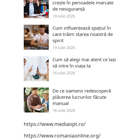
crește în perioadele marcate
de nesiguranță
19 iulie 2026
Cum influențează spațiul în
care trăim starea noastră de
spirit
19 iulie 2026
Cum să alegi mai atent ce lași
să intre în viața ta
18 iulie 2026
De ce oamenii redescoperă
plăcerea lucrurilor făcute
manual
16 iulie 2026
https://www.mediaopt.ro/
https://www.romaniaonline.org/