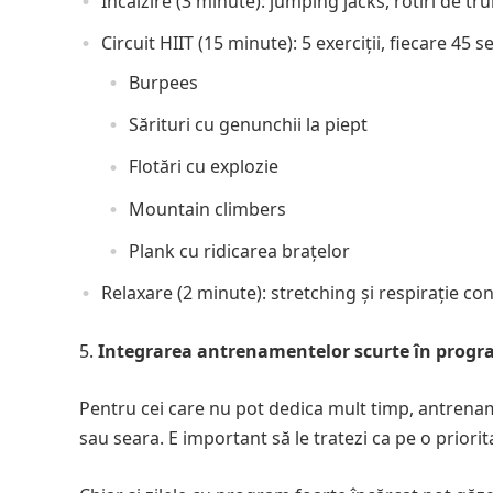
Încălzire (3 minute): jumping jacks, rotiri de tru
Circuit HIIT (15 minute): 5 exerciții, fiecare 45
Burpees
Sărituri cu genunchii la piept
Flotări cu explozie
Mountain climbers
Plank cu ridicarea brațelor
Relaxare (2 minute): stretching și respirație con
Integrarea antrenamentelor scurte în progra
Pentru cei care nu pot dedica mult timp, antrena
sau seara. E important să le tratezi ca pe o priorita