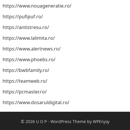
https://www.nouageneratie.ro/
https://pufipuf.ro/
https://antistresu.ro/
https://www.lalimita.ro/
https://www.alertnews.ro/
https://www.phoebs.ro/
https://bwbfamily.ro/
https://teamweb.ro/
https://pcmaster.ro/
https://www.dosaruldigital.ro/
© 2026
U O P
-
WordPress Theme
by
WPEnjoy