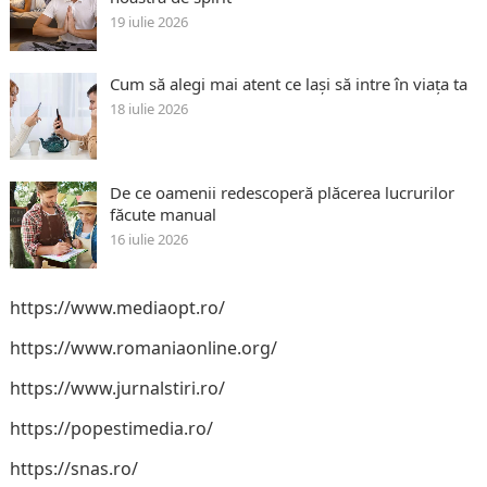
19 iulie 2026
Cum să alegi mai atent ce lași să intre în viața ta
18 iulie 2026
De ce oamenii redescoperă plăcerea lucrurilor
făcute manual
16 iulie 2026
https://www.mediaopt.ro/
https://www.romaniaonline.org/
https://www.jurnalstiri.ro/
https://popestimedia.ro/
https://snas.ro/