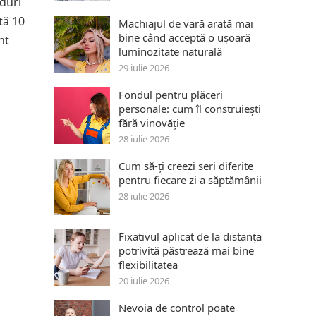
oduri
tă 10
Machiajul de vară arată mai
bine când acceptă o ușoară
nt
luminozitate naturală
29 iulie 2026
Fondul pentru plăceri
personale: cum îl construiești
fără vinovăție
28 iulie 2026
Cum să-ți creezi seri diferite
pentru fiecare zi a săptămânii
28 iulie 2026
Fixativul aplicat de la distanța
potrivită păstrează mai bine
flexibilitatea
20 iulie 2026
Nevoia de control poate