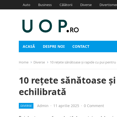
Auto
Business
Călătorii
Diverse
Divertisme
ACASĂ
DESPRE NOI
CONTACT
Home
Diverse
10 rețete sănătoase și rapide cu pui pentru
10 rețete sănătoase ș
echilibrată
Admin
·
11 aprilie 2025
·
0 Comment
DIVERSE