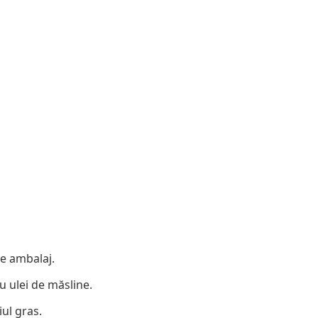
pe ambalaj.
cu ulei de măsline.
iul gras.