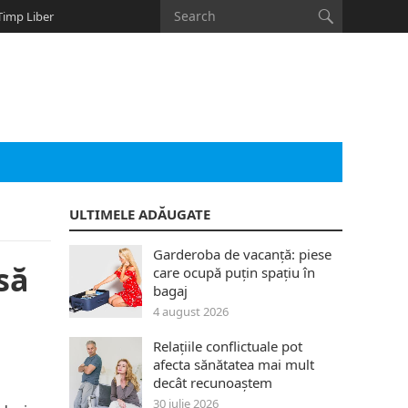
Timp Liber
ULTIMELE ADĂUGATE
Garderoba de vacanță: piese
să
care ocupă puțin spațiu în
bagaj
4 august 2026
Relațiile conflictuale pot
afecta sănătatea mai mult
decât recunoaștem
30 iulie 2026