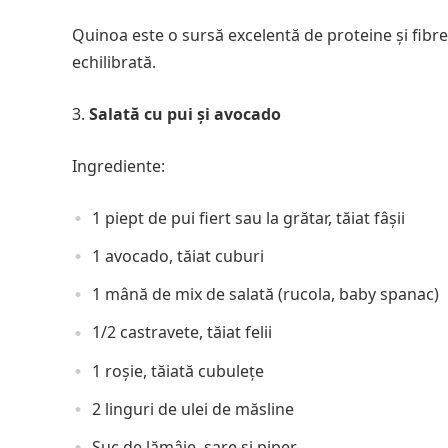
Quinoa este o sursă excelentă de proteine și fibr
echilibrată.
Salată cu pui și avocado
Ingrediente:
1 piept de pui fiert sau la grătar, tăiat fâșii
1 avocado, tăiat cuburi
1 mână de mix de salată (rucola, baby spanac)
1/2 castravete, tăiat felii
1 roșie, tăiată cubulețe
2 linguri de ulei de măsline
Suc de lămâie, sare și piper