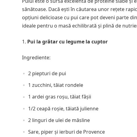
Puiul este o sursă excelentă de proteine slabe și e
sănătoase. Dacă ești în căutarea unor rețete rapide
opțiuni delicioase cu pui care pot deveni parte din
ideale pentru o masă echilibrată și plină de nutrie
Pui la grătar cu legume la cuptor
Ingrediente:
2 piepturi de pui
1 zucchini, tăiat rondele
1 ardei gras roșu, tăiat fâșii
1/2 ceapă roșie, tăiată julienne
2 linguri de ulei de măsline
Sare, piper și ierburi de Provence