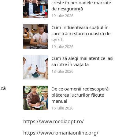
crește în perioadele marcate
de nesiguranță
19 iulie 2026
Cum influențează spațiul în
care trăim starea noastră de
spirit
19 iulie 2026
Cum să alegi mai atent ce lași
să intre în viața ta
18 iulie 2026
ază
De ce oamenii redescoperă
plăcerea lucrurilor făcute
manual
16 iulie 2026
https://www.mediaopt.ro/
https://www.romaniaonline.org/