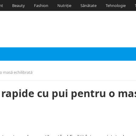
nt
Beauty
Fashion
Nutriție
Sănătate
Tehnologie
 o masă echilibrată
i rapide cu pui pentru o ma