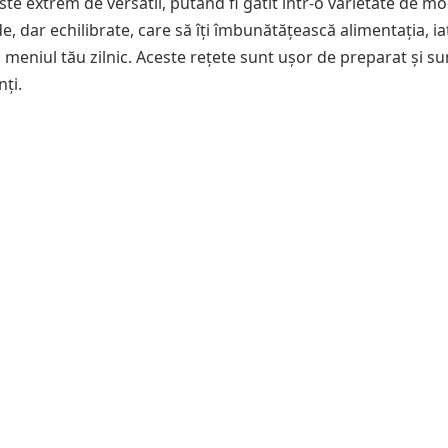
ste extrem de versatil, putând fi gătit într-o varietate de m
, dar echilibrate, care să îți îmbunătățească alimentația, ia
 meniul tău zilnic. Aceste rețete sunt ușor de preparat și su
nți.