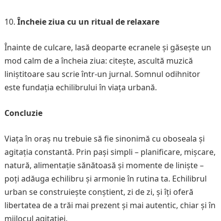
Încheie ziua cu un ritual de relaxare
Înainte de culcare, lasă deoparte ecranele și găsește un
mod calm de a încheia ziua: citește, ascultă muzică
liniștitoare sau scrie într-un jurnal. Somnul odihnitor
este fundația echilibrului în viața urbană.
Concluzie
Viața în oraș nu trebuie să fie sinonimă cu oboseala și
agitația constantă. Prin pași simpli – planificare, mișcare,
natură, alimentație sănătoasă și momente de liniște –
poți adăuga echilibru și armonie în rutina ta. Echilibrul
urban se construiește conștient, zi de zi, și îți oferă
libertatea de a trăi mai prezent și mai autentic, chiar și în
mijlocul agitației.