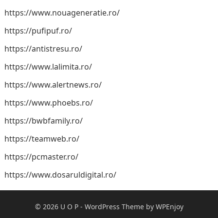
https://www.nouageneratie.ro/
https://pufipuf.ro/
https://antistresu.ro/
https://www.lalimita.ro/
https://www.alertnews.ro/
https://www.phoebs.ro/
https://bwbfamily.ro/
https://teamweb.ro/
https://pcmaster.ro/
https://www.dosaruldigital.ro/
© 2026
U O P
-
WordPress Theme
by
WPEnjoy