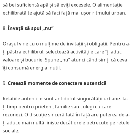
să bei suficientă apă și să eviți excesele. O alimentație
echilibrată te ajută să faci față mai ușor ritmului urban.
Învață să spui „nu”
Orașul vine cu o mulțime de invitații și obligații. Pentru a-
ți păstra echilibrul, selectează activitățile care îți aduc
valoare și bucurie. Spune „nu” atunci când simți că ceva
îți consumă energia inutil.
Creează momente de conectare autentică
Relațiile autentice sunt antidotul singurătății urbane. Ia-
ți timp pentru prieteni, familie sau colegi cu care
rezonezi. O discuție sinceră față în față are puterea de a-
ți aduce mai multă liniște decât orele petrecute pe rețele
sociale.