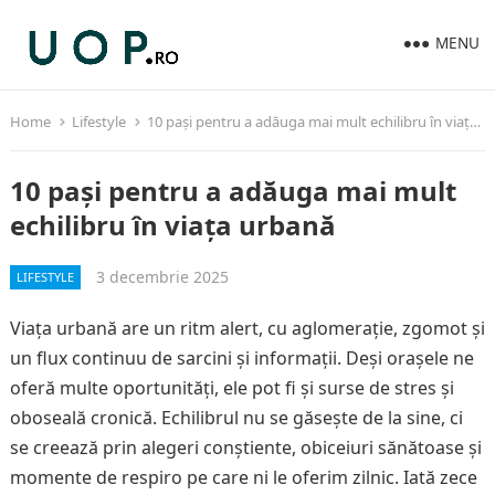
MENU
Home
Lifestyle
10 pași pentru a adăuga mai mult echilibru în viața urbană
10 pași pentru a adăuga mai mult
echilibru în viața urbană
3 decembrie 2025
LIFESTYLE
Viața urbană are un ritm alert, cu aglomerație, zgomot și
un flux continuu de sarcini și informații. Deși orașele ne
oferă multe oportunități, ele pot fi și surse de stres și
oboseală cronică. Echilibrul nu se găsește de la sine, ci
se creează prin alegeri conștiente, obiceiuri sănătoase și
momente de respiro pe care ni le oferim zilnic. Iată zece