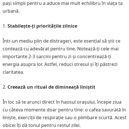
pași simpli pentru a aduce mai mult echilibru în viața ta
urbană.
Stabilește-ți prioritățile zilnice
Într-un mediu plin de distrageri, este esențial să știi ce
contează cu adevărat pentru tine. Notează-ți cele mai
importante 2-3 sarcini pentru zi și concentrează-ți
energia asupra lor. Astfel, reduci stresul și îți păstrezi
claritatea.
Creează un ritual de dimineață liniștit
În loc să te arunci direct în haosul orașului, începe ziua
cu câteva momente doar pentru tine: o cafea savurată în
liniște, exerciții de respirație sau o plimbare scurtă. Acest
obicei îți dă tonul pentru restul zilei.