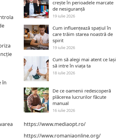
crește în perioadele marcate
de nesiguranță
19 iulie 2026
ontrola
de
Cum influențează spațiul în
care trăim starea noastră de
spirit
oriza
19 iulie 2026
uncție
Cum să alegi mai atent ce lași
să intre în viața ta
18 iulie 2026
 în
De ce oamenii redescoperă
plăcerea lucrurilor făcute
manual
16 iulie 2026
ivarea
https://www.mediaopt.ro/
https://www.romaniaonline.org/