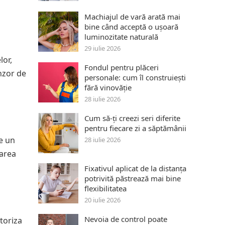
Machiajul de vară arată mai
bine când acceptă o ușoară
luminozitate naturală
29 iulie 2026
lor,
Fondul pentru plăceri
enzor de
personale: cum îl construiești
fără vinovăție
28 iulie 2026
Cum să-ți creezi seri diferite
pentru fiecare zi a săptămânii
e un
28 iulie 2026
narea
Fixativul aplicat de la distanța
potrivită păstrează mai bine
flexibilitatea
20 iulie 2026
Nevoia de control poate
toriza