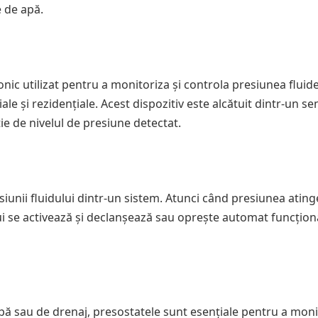
e de apă.
onic utilizat pentru a monitoriza și controla presiunea fluide
iale și rezidențiale. Acest dispozitiv este alcătuit dintr-un s
e de nivelul de presiune detectat.
iunii fluidului dintr-un sistem. Atunci când presiunea ating
ui se activează și declanșează sau oprește automat funcțio
apă sau de drenaj, presostatele sunt esențiale pentru a moni