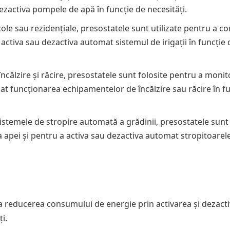
dezactiva pompele de apă în funcție de necesități.
icole sau rezidențiale, presostatele sunt utilizate pentru a c
activa sau dezactiva automat sistemul de irigații în funcție 
 încălzire și răcire, presostatele sunt folosite pentru a monit
at funcționarea echipamentelor de încălzire sau răcire în f
 sistemele de stropire automată a grădinii, presostatele sunt
a apei și pentru a activa sau dezactiva automat stropitoarele
la reducerea consumului de energie prin activarea și dezact
i.