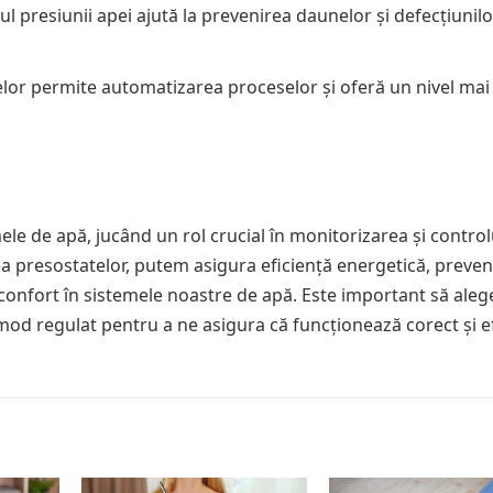
ul presiunii apei ajută la prevenirea daunelor și defecțiunilo
telor permite automatizarea proceselor și oferă un nivel ma
le de apă, jucând un rol crucial în monitorizarea și control
zarea presostatelor, putem asigura eficiență energetică, preve
confort în sistemele noastre de apă. Este important să ale
n mod regulat pentru a ne asigura că funcționează corect și e