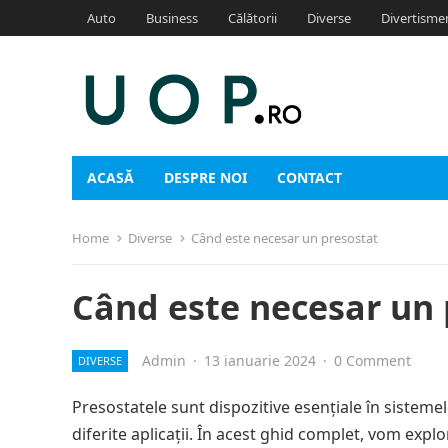
Auto
Business
Călătorii
Diverse
Divertisme
ACASĂ
DESPRE NOI
CONTACT
Home
Diverse
Când este necesar un presostat
Când este necesar un 
Admin
·
13 ianuarie 2024
·
0 Comment
DIVERSE
Presostatele sunt dispozitive esențiale în sisteme
diferite aplicații. În acest ghid complet, vom exp