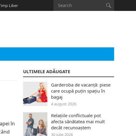
Timp Liber
ULTIMELE ADĂUGATE
Garderoba de vacanță: piese
care ocupă puțin spațiu în
bagaj
4 august 2026
Relațiile conflictuale pot
afecta sănătatea mai mult
apei în
decât recunoaștem
 când
30 iulie 2026