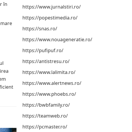
r în
https://www.jurnalstiri.ro/
https://popestimedia.ro/
i mare
https://snas.ro/
https://www.nouageneratie.ro/
https://pufipuf.ro/
https://antistresu.ro/
ul
nirea
https://www.lalimita.ro/
gem
https://www.alertnews.ro/
ficient
https://www.phoebs.ro/
https://bwbfamily.ro/
https://teamweb.ro/
https://pcmaster.ro/