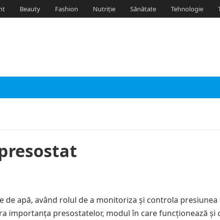
nt
Beauty
Fashion
Nutriție
Sănătate
Tehnologie
presostat
le de apă, având rolul de a monitoriza și controla presiunea 
lora importanța presostatelor, modul în care funcționează și